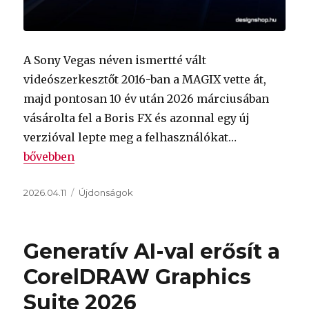
A Sony Vegas néven ismertté vált
videószerkesztőt 2016-ban a MAGIX vette át,
majd pontosan 10 év után 2026 márciusában
vásárolta fel a Boris FX és azonnal egy új
verzióval lepte meg a felhasználókat…
„Boris FX felvásárolta a Vegas Pro-t és máris itt az 
bővebben
Közzétéve
Kategória
2026.04.11
Újdonságok
Generatív AI-val erősít a
CorelDRAW Graphics
Suite 2026