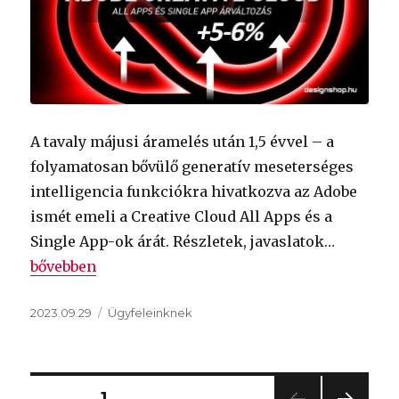
A tavaly májusi áramelés után 1,5 évvel – a
folyamatosan bővülő generatív meseterséges
intelligencia funkciókra hivatkozva az Adobe
ismét emeli a Creative Cloud All Apps és a
Single App-ok árát. Részletek, javaslatok…
„2023 november 1-től drágulnak az Adobe Creative C
bővebben
Közzétéve
Kategória
2023.09.29
Ügyfeleinknek
Bejegyzések
OLDAL
1