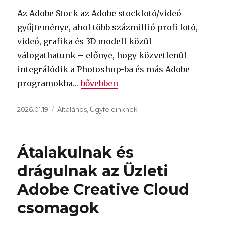
Az Adobe Stock az Adobe stockfotó/videó
gyűjteménye, ahol több százmillió profi fotó,
videó, grafika és 3D modell közül
válogathatunk – előnye, hogy közvetlenül
integrálódik a Photoshop-ba és más Adobe
„Adobe Stock előfizetések és kredi
programokba…
bővebben
Közzétéve
Kategória
2026.01.19
Általános
,
Ügyfeleinknek
Átalakulnak és
drágulnak az Üzleti
Adobe Creative Cloud
csomagok