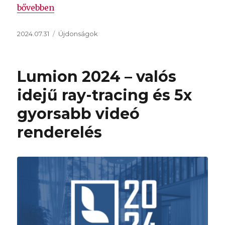
„Megjelent a Vegas Pro 22 és Vegas Pro Suite 22”
bővebben
Közzétéve
Kategória
2024.07.31
Újdonságok
Lumion 2024 – valós
idejű ray-tracing és 5x
gyorsabb videó
renderelés