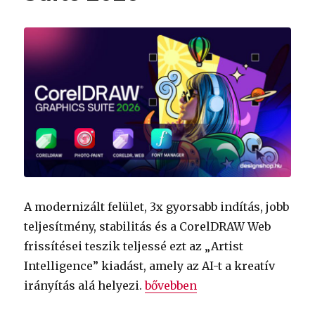
A modernizált felület, 3x gyorsabb indítás, jobb
teljesítmény, stabilitás és a CorelDRAW Web
frissítései teszik teljessé ezt az „Artist
Intelligence” kiadást, amely az AI-t a kreatív
„Generatív AI-val erősít a Co
irányítás alá helyezi.
bővebben