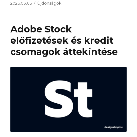
Közzétéve
Kategória
2026.03.05
Újdonságok
Adobe Stock
előfizetések és kredit
csomagok áttekintése