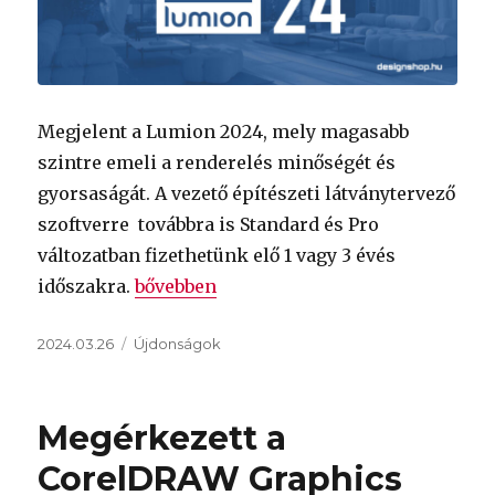
Megjelent a Lumion 2024, mely magasabb
szintre emeli a renderelés minőségét és
gyorsaságát. A vezető építészeti látványtervező
szoftverre továbbra is Standard és Pro
változatban fizethetünk elő 1 vagy 3 évés
„Lumion 2024 – valós idejű ray-tracing 
időszakra.
bővebben
Közzétéve
Kategória
2024.03.26
Újdonságok
Megérkezett a
CorelDRAW Graphics