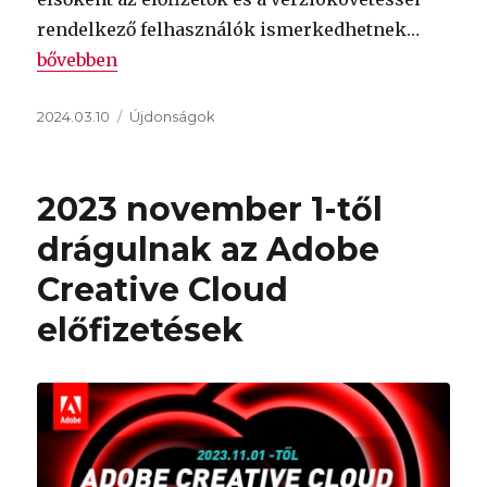
rendelkező felhasználók ismerkedhetnek…
„Megérkezett a CorelDRAW Graphics Suite szofver
bővebben
Közzétéve
Kategória
2024.03.10
Újdonságok
2023 november 1-től
drágulnak az Adobe
Creative Cloud
előfizetések