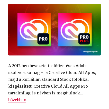
A 2012-ben bevezetett, előfizetéses Adobe
szoftvercsomag – a Creative Cloud All Apps,
majd a korlátlan standard Stock fotókkal
kiegészített Creative Cloud All Apps Pro –
tartalmilag és névben is megújulnak…
„Átalakulnak és drágulnak az Üzleti Adobe Creati
bővebben