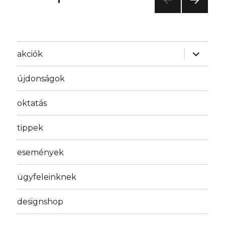
KÖV
lapozása
ETKE
ZŐ
OLD
almenü
akciók
AL
szétnyit
újdonságok
oktatás
tippek
események
ügyfeleinknek
designshop