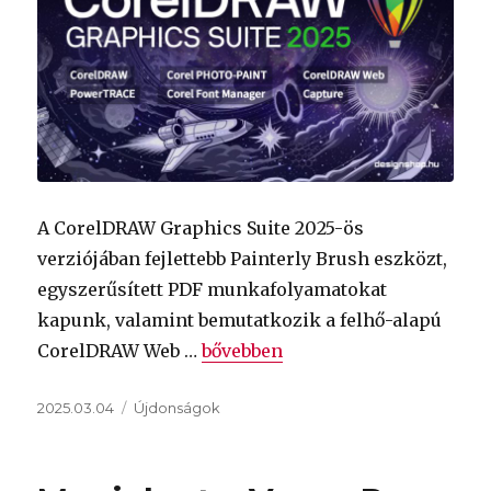
A CorelDRAW Graphics Suite 2025-ös
verziójában fejlettebb Painterly Brush eszközt,
egyszerűsített PDF munkafolyamatokat
kapunk, valamint bemutatkozik a felhő-alapú
„CorelDRAW Graphics Suite 2025
CorelDRAW Web …
bővebben
Közzétéve
Kategória
2025.03.04
Újdonságok