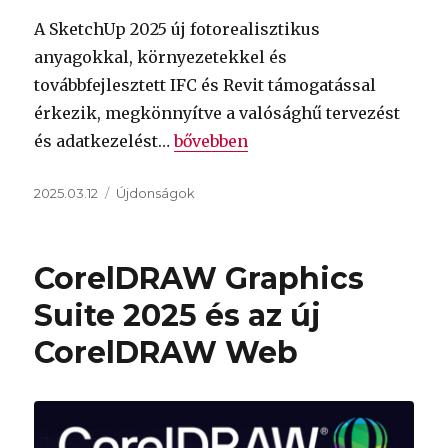
A SketchUp 2025 új fotorealisztikus
anyagokkal, környezetekkel és
továbbfejlesztett IFC és Revit támogatással
érkezik, megkönnyítve a valósághű tervezést
„Megjelent a SketchUp Pro és a S
és adatkezelést…
bővebben
Közzétéve
Kategória
2025.03.12
Újdonságok
CorelDRAW Graphics
Suite 2025 és az új
CorelDRAW Web