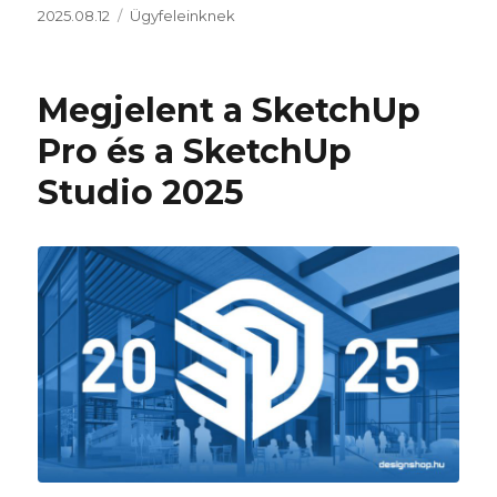
Közzétéve
Kategória
2025.08.12
Ügyfeleinknek
Megjelent a SketchUp
Pro és a SketchUp
Studio 2025