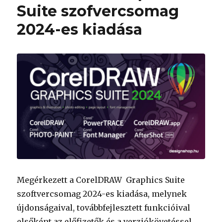
Suite szofvercsomag
2024-es kiadása
Megérkezett a CorelDRAW Graphics Suite
szoftvercsomag 2024-es kiadása, melynek
újdonságaival, továbbfejlesztett funkcióival
elsőként az előfizetők és a verziókövetéssel