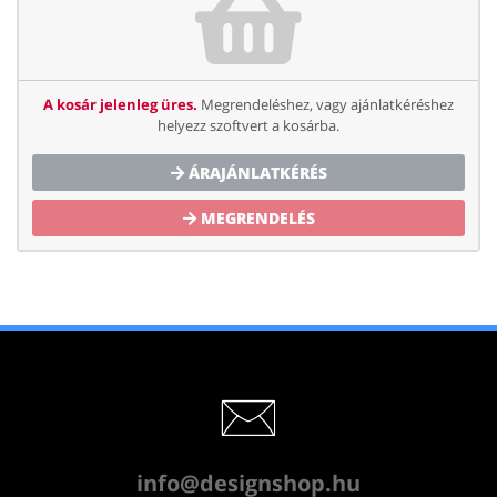
A kosár jelenleg üres.
Megrendeléshez, vagy ajánlatkéréshez
helyezz szoftvert a kosárba.
ÁRAJÁNLATKÉRÉS
MEGRENDELÉS
info@designshop.hu