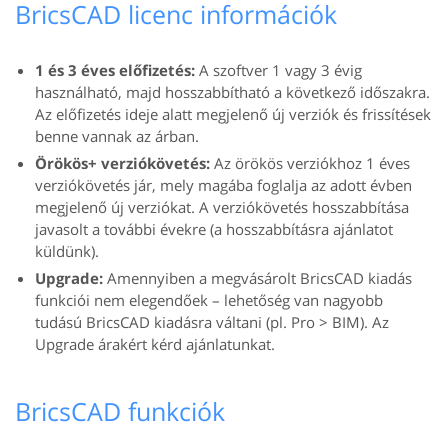
BricsCAD licenc információk
1 és 3 éves előfizetés:
A szoftver 1 vagy 3 évig
használható, majd hosszabbítható a következő időszakra.
Az előfizetés ideje alatt megjelenő új verziók és frissítések
benne vannak az árban.
Örökös+ verziókövetés:
Az örökös verziókhoz 1 éves
verziókövetés jár, mely magába foglalja az adott évben
megjelenő új verziókat. A verziókövetés hosszabbítása
javasolt a további évekre (a hosszabbításra ajánlatot
küldünk).
Upgrade:
Amennyiben a megvásárolt BricsCAD kiadás
funkciói nem elegendőek – lehetőség van nagyobb
tudású BricsCAD kiadásra váltani (pl. Pro > BIM). Az
Upgrade árakért kérd ajánlatunkat.
BricsCAD funkciók