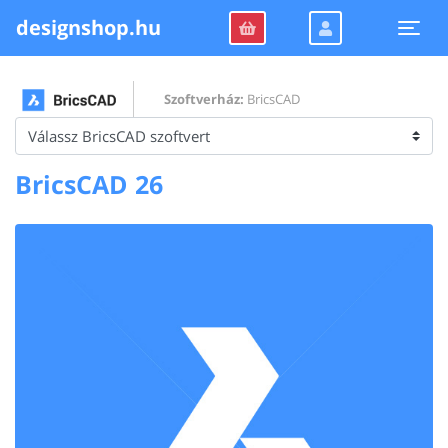
designshop.hu
Togg
Szoftverház:
BricsCAD
BricsCAD 26