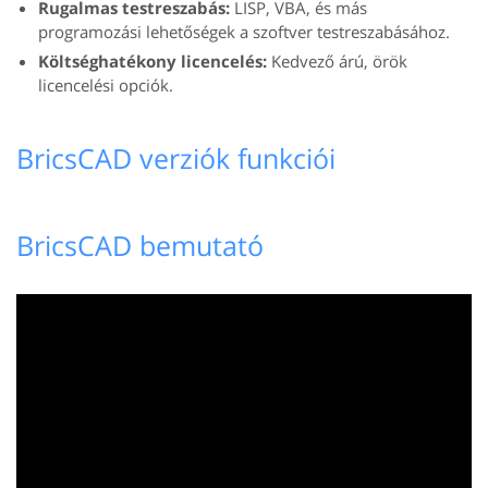
Rugalmas testreszabás:
LISP, VBA, és más
programozási lehetőségek a szoftver testreszabásához.
Költséghatékony licencelés:
Kedvező árú, örök
licencelési opciók.
BricsCAD verziók funkciói
BricsCAD bemutató