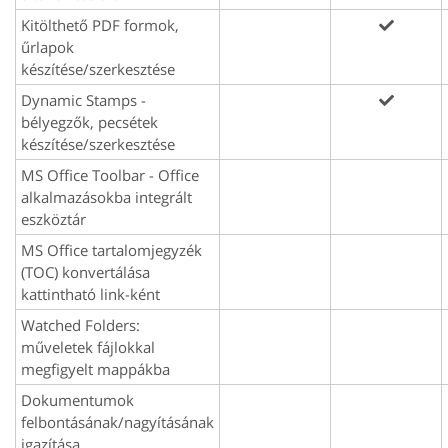
Kitölthető PDF formok,
űrlapok
készítése/szerkesztése
Dynamic Stamps -
bélyegzők, pecsétek
készítése/szerkesztése
MS Office Toolbar - Office
alkalmazásokba integrált
eszköztár
MS Office tartalomjegyzék
(TOC) konvertálása
kattintható link-ként
Watched Folders:
műveletek fájlokkal
megfigyelt mappákba
Dokumentumok
felbontásának/nagyításának
igazítása