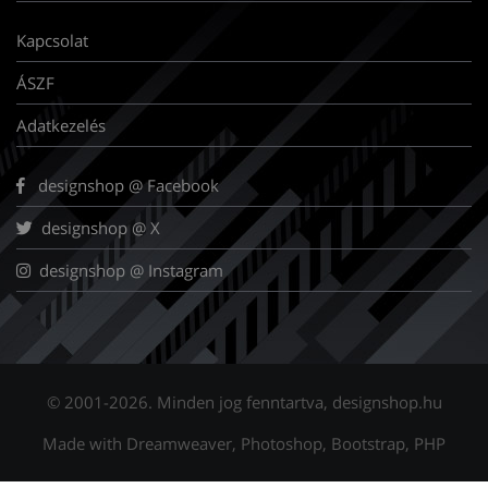
Kapcsolat
ÁSZF
Adatkezelés
designshop @ Facebook
designshop @ X
designshop @ Instagram
© 2001-2026. Minden jog fenntartva, designshop.hu
Made with Dreamweaver, Photoshop, Bootstrap, PHP