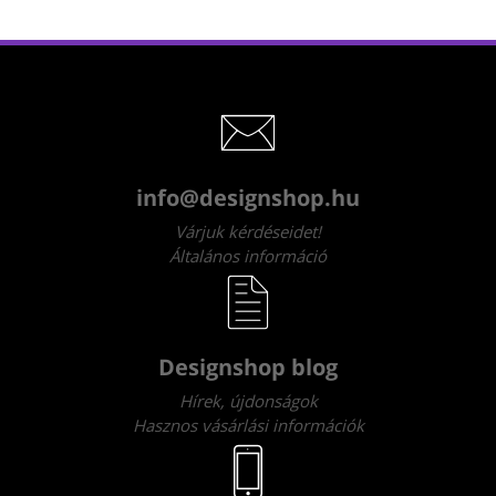
info@designshop.hu
Várjuk kérdéseidet!
Általános információ
Designshop blog
Hírek, újdonságok
Hasznos vásárlási információk