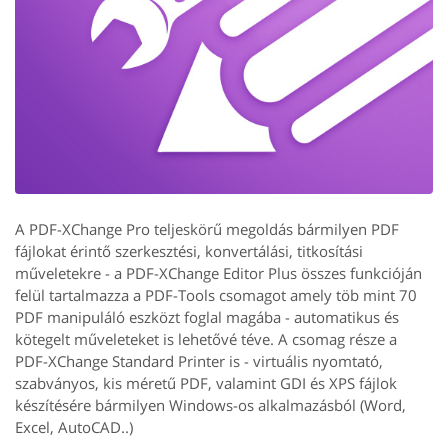
A PDF-XChange Pro teljeskörű megoldás bármilyen PDF
fájlokat érintő szerkesztési, konvertálási, titkosítási
műveletekre - a PDF-XChange Editor Plus összes funkcióján
felül tartalmazza a PDF-Tools csomagot amely töb mint 70
PDF manipuláló eszközt foglal magába - automatikus és
kötegelt műveleteket is lehetővé téve. A csomag része a
PDF-XChange Standard Printer is - virtuális nyomtató,
szabványos, kis méretű PDF, valamint GDI és XPS fájlok
készítésére bármilyen Windows-os alkalmazásból (Word,
Excel, AutoCAD..)