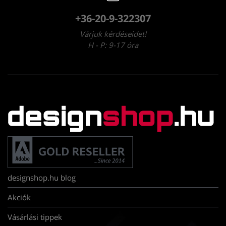
+36-20-9-322307
Várjuk kérdéseidet!
H - P: 9-17 óra
designshop.hu blog
Akciók
Vásárlási tippek