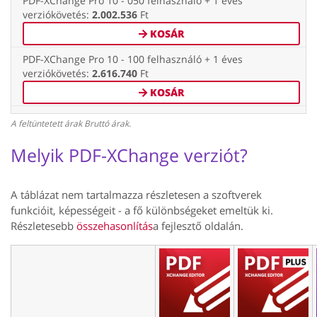
PDF-XChange Pro 10 - 050 felhasználó + 1 éves
verziókövetés:
2.002.536
Ft
KOSÁR
PDF-XChange Pro 10 - 100 felhasználó + 1 éves
verziókövetés:
2.616.740
Ft
KOSÁR
A feltüntetett árak Bruttó árak.
Melyik PDF-XChange verziót?
A táblázat nem tartalmazza részletesen a szoftverek
funkcióit, képességeit - a fő különbségeket emeltük ki.
Részletesebb
összehasonlítás
a fejlesztő oldalán.