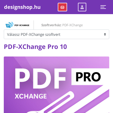
designshop.hu
Togg
Szoftverház:
PDF-XChange
PDF-XChange Pro 10