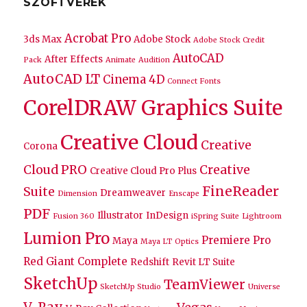
SZOFTVEREK
Acrobat Pro
3ds Max
Adobe Stock
Adobe Stock Credit
AutoCAD
After Effects
Pack
Animate
Audition
AutoCAD LT
Cinema 4D
Connect Fonts
CorelDRAW Graphics Suite
Creative Cloud
Creative
Corona
Cloud PRO
Creative
Creative Cloud Pro Plus
FineReader
Suite
Dreamweaver
Dimension
Enscape
PDF
Illustrator
InDesign
Fusion 360
iSpring Suite
Lightroom
Lumion Pro
Premiere Pro
Maya
Maya LT
Optics
Red Giant Complete
Redshift
Revit LT Suite
SketchUp
TeamViewer
SketchUp Studio
Universe