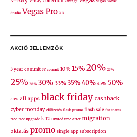
V-Ray
Vegas
V-Ray Collection
Vantage
Vegas Movie
Vegas Pro
Studio
XD
AKCIÓ JELLEMZŐK
20%
15%
10%
3 year commit
3Y commit
23%
25%
30%
50%
35%
40%
33%
45%
28%
black friday
cashback
all apps
60%
cyber monday
flash sale
előfizetés
flash promo
for teams
migration
k-12
free
free upgrade
Limited time offer
promo
oktatás
single app
subscription