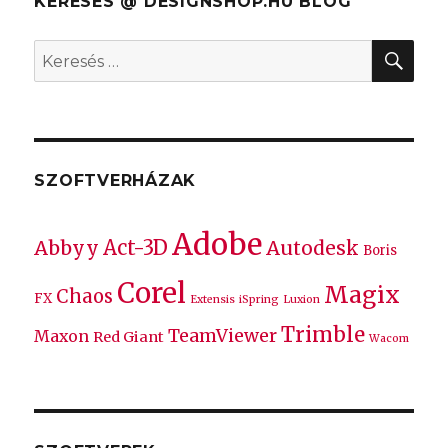
KERESÉS @ DESIGNSHOP.HU BLOG
KER
Keresés
a
következő
kifejezésre:
SZOFTVERHÁZAK
Adobe
Act-3D
Abbyy
Autodesk
Boris
Corel
Magix
Chaos
FX
Extensis
iSpring
Luxion
Trimble
TeamViewer
Maxon
Red Giant
Wacom