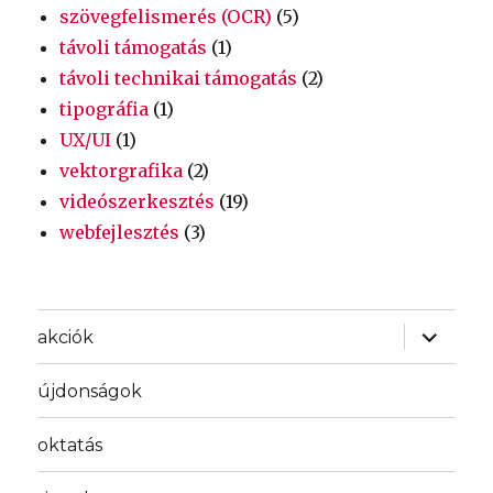
szövegfelismerés (OCR)
(5)
távoli támogatás
(1)
távoli technikai támogatás
(2)
tipográfia
(1)
UX/UI
(1)
vektorgrafika
(2)
videószerkesztés
(19)
webfejlesztés
(3)
almenü
akciók
szétnyit
újdonságok
oktatás