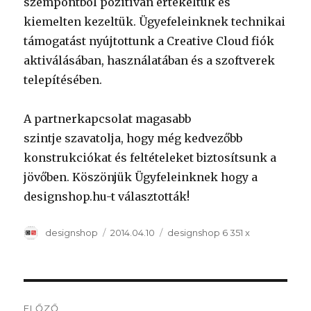
szempontból pozitívan értékeltük és
kiemelten kezeltük. Ügyefeleinknek technikai
támogatást nyújtottunk a Creative Cloud fiók
aktiválásában, használatában és a szoftverek
telepítésében.
A partnerkapcsolat magasabb
szintje szavatolja, hogy még kedvezőbb
konstrukciókat és feltételeket biztosítsunk a
jövőben. Köszönjük Ügyfeleinknek hogy a
designshop.hu-t választották!
Szerző
Közzétéve
Kategória
designshop
2014.04.10
designshop
6 351 x
Bejegyzés
ELŐZŐ