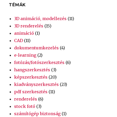
TÉMÁK
3D animáció, modellezés
(11)
3D renderelés
(15)
animáció
(1)
CAD
(11)
dokumentumkezelés
(4)
e-learning
(2)
fotózás/fotószerkesztés
(6)
hangszerkesztés
(3)
képszerkesztés
(20)
kiadványszerkesztés
(23)
pdf szerkesztés
(11)
renderelés
(6)
stock fotó
(3)
számítógép biztonság
(1)