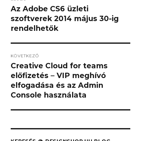
navigáció
Az Adobe CS6 üzleti
Korábbi
bejegyzés:
szoftverek 2014 május 30-ig
rendelhetők
KÖVETKEZŐ
Creative Cloud for teams
Következő
bejegyzés:
előfizetés – VIP meghívó
elfogadása és az Admin
Console használata