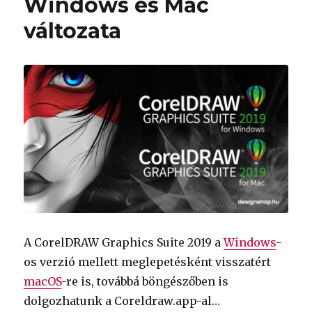
Windows és Mac
változata
A CorelDRAW Graphics Suite 2019 a
Windows
-
os verzió mellett meglepetésként visszatért
macOS
-re is, továbbá böngészőben is
dolgozhatunk a Coreldraw.app-al…