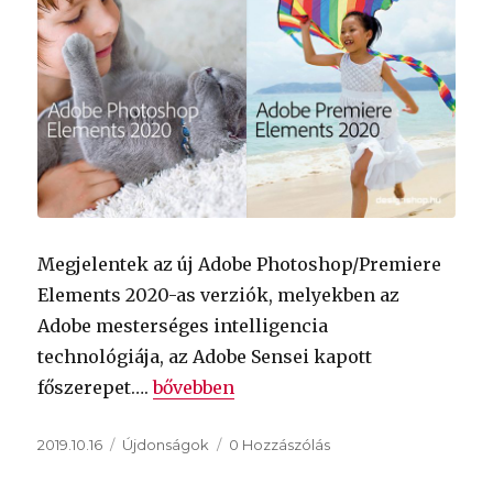
Megjelentek az új Adobe Photoshop/Premiere
Elements 2020-as verziók, melyekben az
Adobe mesterséges intelligencia
technológiája, az Adobe Sensei kapott
„Adobe Photoshop Elements 2020 és 
főszerepet….
bővebben
Közzétéve
Kategória
2019.10.16
Újdonságok
0 Hozzászólás