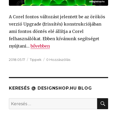
A Corel fontos változást jelentett be az örökös
verzió Upgrade (frissítés) konstrukciójában
ami fontos döntés elé állítja a Corel
felhasználókat. Ebben kívánunk segítséget
„Megszűnik a CorelDRAW Graphics Suite
nyújtani…
bővebben
Közzétéve
Kategória
2018.05.17
Tippek
0 Hozzászólás
KERESÉS @ DESIGNSHOP.HU BLOG
KER
Keresés
a
következő