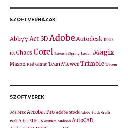
kifejezésre:
SZOFTVERHÁZAK
Adobe
Act-3D
Abbyy
Autodesk
Boris
Corel
Magix
Chaos
FX
Extensis
iSpring
Luxion
Trimble
TeamViewer
Maxon
Red Giant
Wacom
SZOFTVEREK
Acrobat Pro
3ds Max
Adobe Stock
Adobe Stock Credit
AutoCAD
After Effects
Pack
Animate
Audition