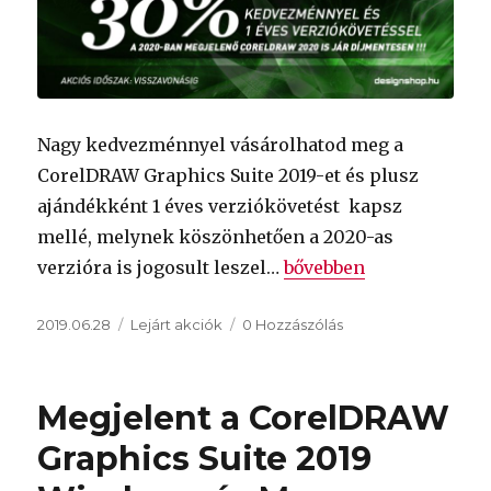
Nagy kedvezménnyel vásárolhatod meg a
CorelDRAW Graphics Suite 2019-et és plusz
ajándékként 1 éves verziókövetést kapsz
mellé, melynek köszönhetően a 2020-as
„
CorelDRAW Graphics S
verzióra is jogosult leszel…
bővebben
Közzétéve
Kategória
2019.06.28
Lejárt akciók
0 Hozzászólás
Megjelent a CorelDRAW
Graphics Suite 2019