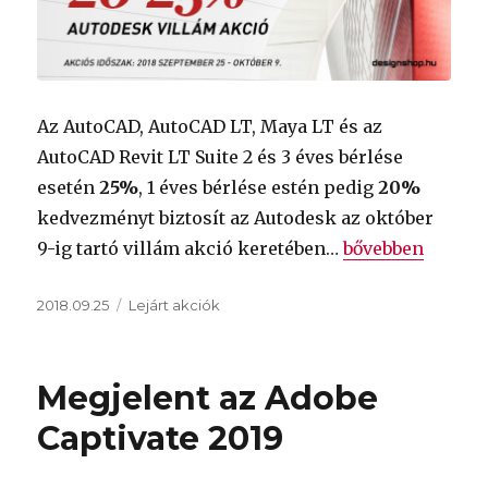
Az AutoCAD, AutoCAD LT, Maya LT és az
AutoCAD Revit LT Suite 2 és 3 éves bérlése
esetén
25%
, 1 éves bérlése estén pedig
20%
kedvezményt biztosít az Autodesk az október
„
AutoCAD, AutoC
9-ig tartó villám akció keretében…
bővebben
Közzétéve
Kategória
2018.09.25
Lejárt akciók
Megjelent az Adobe
Captivate 2019