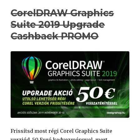
CorelDRAW Graphics
Suite 2019 Upgrade
Cashback PROMO
Frissítsd most régi Corel Graphics Suite
verziód, 50 Euró kedvezménnyel, mert