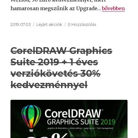
„
CorelDRAW Gr
hamarosan megszűnik az Upgrade…
bővebben
Közzétéve
Kategória
2019.07.03
Lejárt akciók
0 Hozzászólás
CorelDRAW Graphics
Suite 2019 + 1 éves
verziókövetés 30%
kedvezménnyel