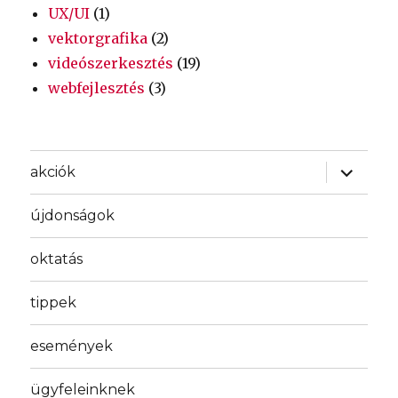
UX/UI
(1)
vektorgrafika
(2)
videószerkesztés
(19)
webfejlesztés
(3)
almenü
akciók
szétnyit
újdonságok
oktatás
tippek
események
ügyfeleinknek