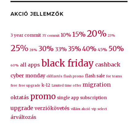
AKCIÓ JELLEMZŐK
20%
15%
10%
3 year commit
3Y commit
23%
25%
30%
50%
35%
40%
33%
45%
28%
black friday
cashback
all apps
60%
cyber monday
flash sale
előfizetés
flash promo
for teams
migration
k-12
free
free upgrade
Limited time offer
promo
oktatás
single app
subscription
upgrade
verziókövetés
villám akció
vip select
árváltozás