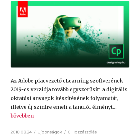
Az Adobe piacvezető eLearning szoftverének
2019-es verziója tovább egyszerűsíti a digitális
oktatási anyagok készítésének folyamatát,
illetve új szintre emeli a tanulói élményt…
„Megjelent az Adobe Captivate 2019”
bővebben
Közzétéve
Kategória
2018.08.24
Újdonságok
0 Hozzászólás