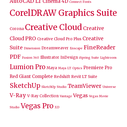
AutoCAD LT
Cinema 4D
Connect Fonts
CorelDRAW Graphics Suite
Creative Cloud
Creative
Corona
Cloud PRO
Creative
Creative Cloud Pro Plus
FineReader
Suite
Dreamweaver
Dimension
Enscape
PDF
Illustrator
InDesign
Fusion 360
iSpring Suite
Lightroom
Lumion Pro
Premiere Pro
Maya
Maya LT
Optics
Red Giant Complete
Redshift
Revit LT Suite
SketchUp
TeamViewer
SketchUp Studio
Universe
V-Ray
Vegas
V-Ray Collection
Vantage
Vegas Movie
Vegas Pro
Studio
XD