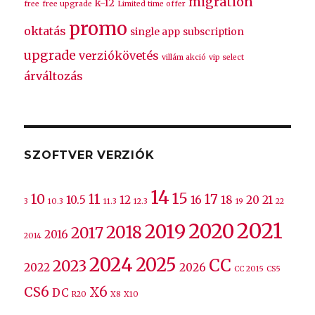
migration
k-12
free
free upgrade
Limited time offer
promo
oktatás
single app
subscription
upgrade
verziókövetés
villám akció
vip select
árváltozás
SZOFTVER VERZIÓK
14
15
10
11
17
10.5
12
16
18
20
21
3
10.3
11.3
12.3
19
22
2021
2020
2019
2018
2017
2016
2014
2024
2025
CC
2023
2022
2026
CC 2015
CS5
CS6
X6
DC
R20
X8
X10