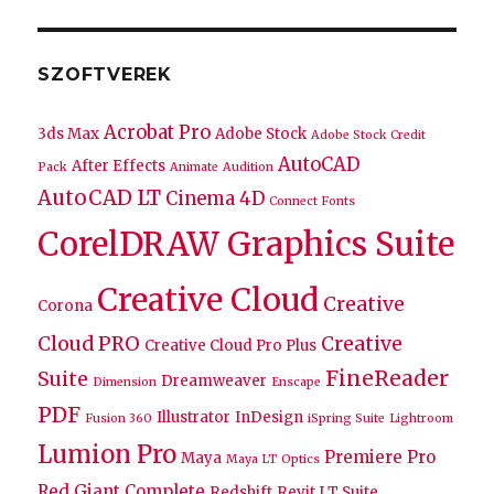
SZOFTVEREK
Acrobat Pro
3ds Max
Adobe Stock
Adobe Stock Credit
AutoCAD
After Effects
Pack
Animate
Audition
AutoCAD LT
Cinema 4D
Connect Fonts
CorelDRAW Graphics Suite
Creative Cloud
Creative
Corona
Cloud PRO
Creative
Creative Cloud Pro Plus
FineReader
Suite
Dreamweaver
Dimension
Enscape
PDF
Illustrator
InDesign
Fusion 360
iSpring Suite
Lightroom
Lumion Pro
Premiere Pro
Maya
Maya LT
Optics
Red Giant Complete
Redshift
Revit LT Suite