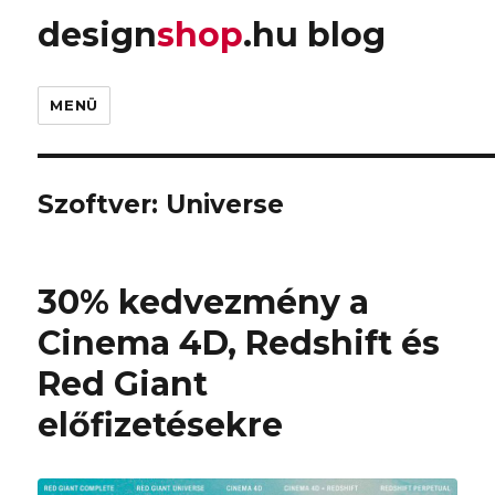
design
shop
.hu blog
MENÜ
Szoftver:
Universe
30% kedvezmény a
Cinema 4D, Redshift és
Red Giant
előfizetésekre