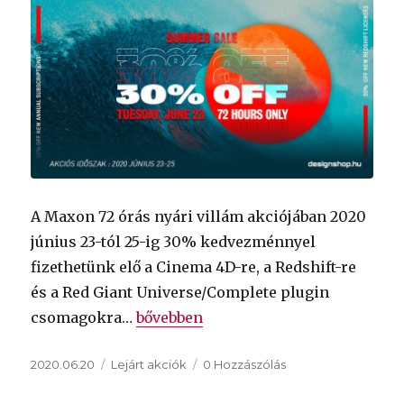
A Maxon 72 órás nyári villám akciójában 2020
június 23-tól 25-ig 30% kedvezménnyel
fizethetünk elő a Cinema 4D-re, a Redshift-re
és a Red Giant Universe/Complete plugin
„30% kedvezmény a Cinema 4D, Redsh
csomagokra…
bővebben
Közzétéve
Kategória
2020.06.20
Lejárt akciók
0 Hozzászólás