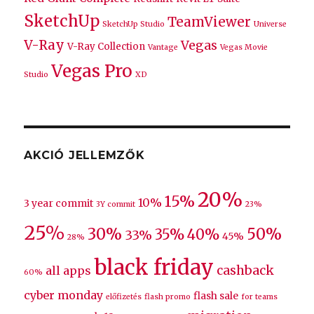
SketchUp
TeamViewer
SketchUp Studio
Universe
V-Ray
Vegas
V-Ray Collection
Vantage
Vegas Movie
Vegas Pro
Studio
XD
AKCIÓ JELLEMZŐK
20%
15%
10%
3 year commit
3Y commit
23%
25%
30%
50%
35%
40%
33%
45%
28%
black friday
cashback
all apps
60%
cyber monday
flash sale
előfizetés
flash promo
for teams