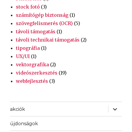
stock fotó
(3)
számítógép biztonság
(1)
szövegfelismerés (OCR)
(5)
távoli támogatás
(1)
távoli technikai támogatás
(2)
tipográfia
(1)
UX/UI
(1)
vektorgrafika
(2)
videószerkesztés
(19)
webfejlesztés
(3)
almenü
akciók
szétnyit
újdonságok