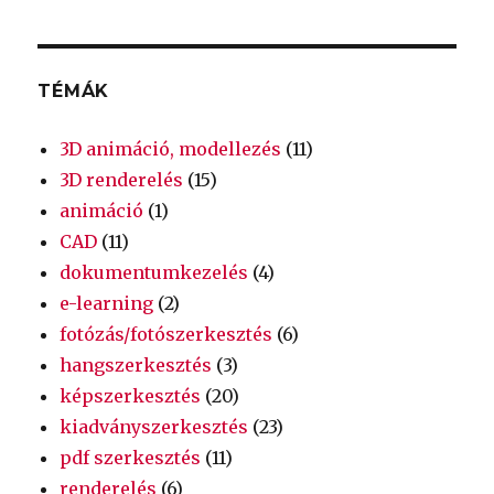
TÉMÁK
3D animáció, modellezés
(11)
3D renderelés
(15)
animáció
(1)
CAD
(11)
dokumentumkezelés
(4)
e-learning
(2)
fotózás/fotószerkesztés
(6)
hangszerkesztés
(3)
képszerkesztés
(20)
kiadványszerkesztés
(23)
pdf szerkesztés
(11)
renderelés
(6)