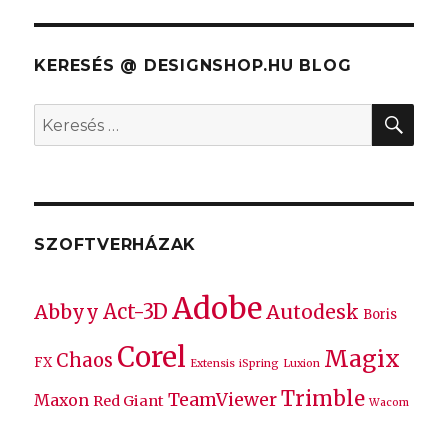
KERESÉS @ DESIGNSHOP.HU BLOG
KER
Keresés
a
következő
kifejezésre:
SZOFTVERHÁZAK
Adobe
Act-3D
Abbyy
Autodesk
Boris
Corel
Magix
Chaos
FX
Extensis
iSpring
Luxion
Trimble
TeamViewer
Maxon
Red Giant
Wacom