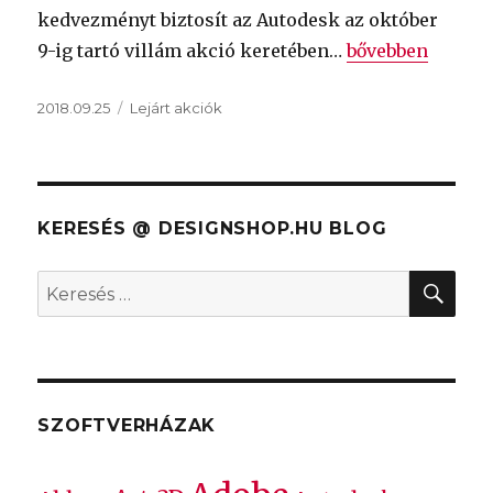
kedvezményt biztosít az Autodesk az október
„
AutoCAD, AutoC
9-ig tartó villám akció keretében…
bővebben
Közzétéve
Kategória
2018.09.25
Lejárt akciók
KERESÉS @ DESIGNSHOP.HU BLOG
KER
Keresés
a
következő
kifejezésre:
SZOFTVERHÁZAK