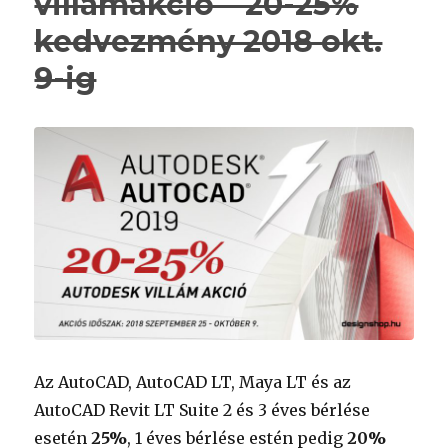
villámakció – 20-25%
kedvezmény 2018 okt.
9-ig
Az AutoCAD, AutoCAD LT, Maya LT és az
AutoCAD Revit LT Suite 2 és 3 éves bérlése
esetén
25%
, 1 éves bérlése estén pedig
20%