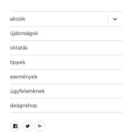
almenü
akciók
szétnyit
újdonságok
oktatás
tippek
események
ügyfeleinknek
designshop
Facebook
Twitter
Google