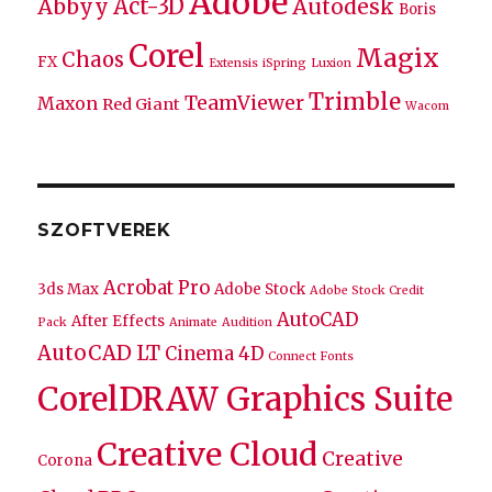
Adobe
Act-3D
Abbyy
Autodesk
Boris
Corel
Magix
Chaos
FX
Extensis
iSpring
Luxion
Trimble
TeamViewer
Maxon
Red Giant
Wacom
SZOFTVEREK
Acrobat Pro
3ds Max
Adobe Stock
Adobe Stock Credit
AutoCAD
After Effects
Pack
Animate
Audition
AutoCAD LT
Cinema 4D
Connect Fonts
CorelDRAW Graphics Suite
Creative Cloud
Creative
Corona