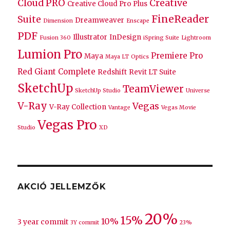
Cloud PRO
Creative
Creative Cloud Pro Plus
FineReader
Suite
Dreamweaver
Dimension
Enscape
PDF
Illustrator
InDesign
Fusion 360
iSpring Suite
Lightroom
Lumion Pro
Premiere Pro
Maya
Maya LT
Optics
Red Giant Complete
Redshift
Revit LT Suite
SketchUp
TeamViewer
SketchUp Studio
Universe
V-Ray
Vegas
V-Ray Collection
Vantage
Vegas Movie
Vegas Pro
Studio
XD
AKCIÓ JELLEMZŐK
20%
15%
10%
3 year commit
3Y commit
23%