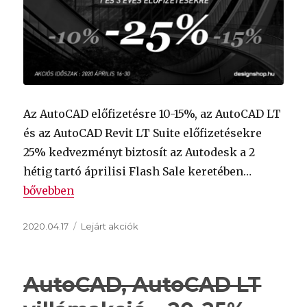
Az AutoCAD előfizetésre 10-15%, az AutoCAD LT
és az AutoCAD Revit LT Suite előfizetésekre
25% kedvezményt biztosít az Autodesk a 2
hétig tartó áprilisi Flash Sale keretében…
„
AutoCAD Flash Sale 2020 Április 16-30
„
bővebben
Közzétéve
Kategória
2020.04.17
Lejárt akciók
AutoCAD, AutoCAD LT