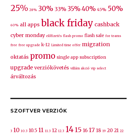
25%
30%
50%
35%
40%
33%
45%
28%
black friday
cashback
all apps
60%
cyber monday
flash sale
előfizetés
flash promo
for teams
migration
k-12
free
free upgrade
Limited time offer
promo
oktatás
single app
subscription
upgrade
verziókövetés
villám akció
vip select
árváltozás
SZOFTVER VERZIÓK
14
15
10
11
17
10.5
12
16
18
20
21
3
10.3
11.3
12.3
19
22