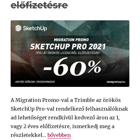
előfizetésre
A Migration Promo-val a Trimble az örökös
SketchUp Pro-val rendelkező felhasználóknak
ad lehetőséget rendkívül kedvező áron az 1,
vagy 2 éves előfizetésre, ismerkedj meg a
„
SketchUp Pro Migration Promo – 6
részletekkel…
bővebben