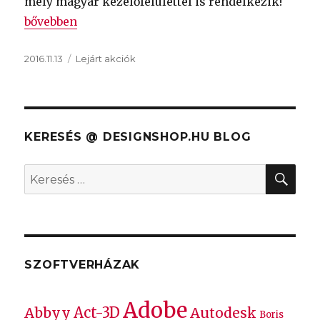
mely magyar kezelőfelülettel is rendelkezik!
„
CorelDRAW Graphics Suite X6, 50% kedvezménnyel
bővebben
Közzétéve
Kategória
2016.11.13
Lejárt akciók
KERESÉS @ DESIGNSHOP.HU BLOG
KER
Keresés
a
következő
kifejezésre:
SZOFTVERHÁZAK
Adobe
Act-3D
Abbyy
Autodesk
Boris