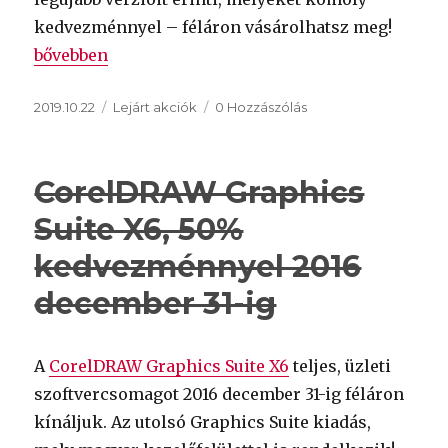
kedvezménnyel – féláron vásárolhatsz meg!
„
Vegas Pro 17 verziók 50% kedvezménnyel
„
bővebben
Közzétéve
Kategória
2019.10.22
Lejárt akciók
0 Hozzászólás
CorelDRAW Graphics
Suite X6, 50%
kedvezménnyel 2016
december 31-ig
A
CorelDRAW Graphics Suite X6
teljes, üzleti
szoftvercsomagot 2016 december 31-ig féláron
kínáljuk. Az utolsó Graphics Suite kiadás,