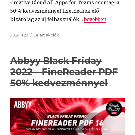
Creative Cloud All Apps for Teams csomagra
50% kedvezménnyel fizethetnek elő –
„
Adobe Black Friday
kizárólag az új felhasználók…
bővebben
Közzétéve
Kategória
2024.11.23
Lejárt akciók
Abbyy Black Friday
2022 – FineReader PDF
50% kedvezménnyel