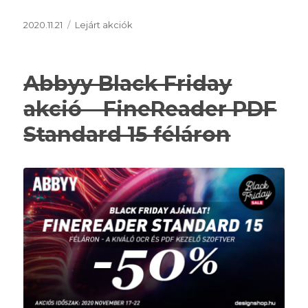
Közzétéve
Kategória
2020.11.21
Lejárt akciók
Abbyy Black Friday
akció – FineReader PDF
Standard 15 féláron