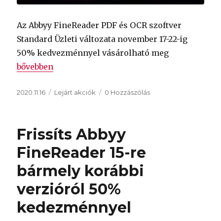
Az Abbyy FineReader PDF és OCR szoftver
Standard Üzleti változata november 17-22-ig
50% kedvezménnyel vásárolható meg
„
Abbyy Black Friday akció – FineReader PDF Standa
bővebben
Közzétéve
Kategória
2020.11.16
Lejárt akciók
0 Hozzászólás
Frissíts Abbyy
FineReader 15-re
bármely korábbi
verzióról 50%
kedezménnyel