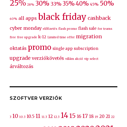
25%
30%
50%
35%
40%
33%
45%
28%
black friday
cashback
all apps
60%
cyber monday
flash sale
előfizetés
flash promo
for teams
migration
k-12
free
free upgrade
Limited time offer
promo
oktatás
single app
subscription
upgrade
verziókövetés
villám akció
vip select
árváltozás
SZOFTVER VERZIÓK
14
15
10
11
17
10.5
12
16
18
20
21
3
10.3
11.3
12.3
19
22