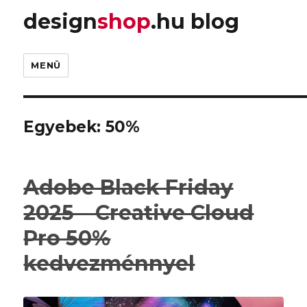
design
shop
.hu blog
MENÜ
Egyebek:
50%
Adobe Black Friday
2025 – Creative Cloud
Pro 50%
kedvezménnyel