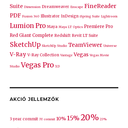
FineReader
Suite
Dreamweaver
Dimension
Enscape
PDF
Illustrator
InDesign
Fusion 360
iSpring Suite
Lightroom
Lumion Pro
Premiere Pro
Maya
Maya LT
Optics
Red Giant Complete
Redshift
Revit LT Suite
SketchUp
TeamViewer
SketchUp Studio
Universe
V-Ray
Vegas
V-Ray Collection
Vantage
Vegas Movie
Vegas Pro
Studio
XD
AKCIÓ JELLEMZŐK
20%
15%
10%
3 year commit
3Y commit
23%