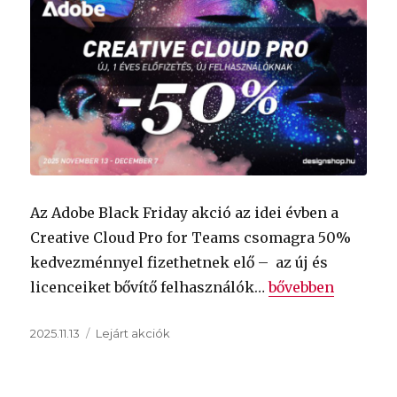
Az Adobe Black Friday akció az idei évben a
Creative Cloud Pro for Teams csomagra 50%
kedvezménnyel fizethetnek elő – az új és
„
Adobe Black Fri
licenceiket bővítő felhasználók…
bővebben
Közzétéve
Kategória
2025.11.13
Lejárt akciók