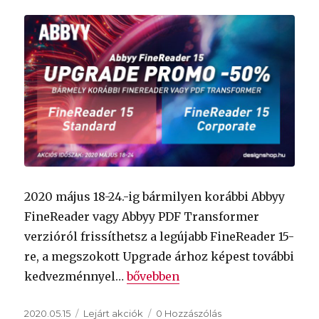
2020 május 18-24.-ig bármilyen korábbi Abbyy
FineReader vagy Abbyy PDF Transformer
verzióról frissíthetsz a legújabb FineReader 15-
re, a megszokott Upgrade árhoz képest további
„Frissíts Abbyy FineReader 15-r
kedvezménnyel…
bővebben
Közzétéve
Kategória
2020.05.15
Lejárt akciók
0 Hozzászólás