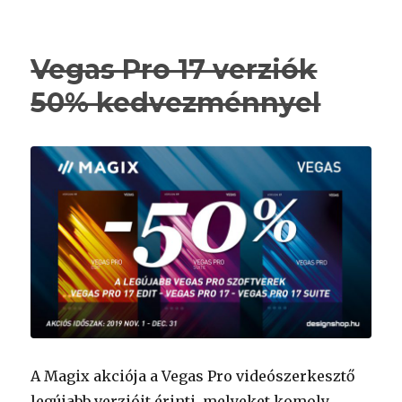
Vegas Pro 17 verziók
50% kedvezménnyel
A Magix akciója a Vegas Pro videószerkesztő
legújabb verzióit érinti, melyeket komoly