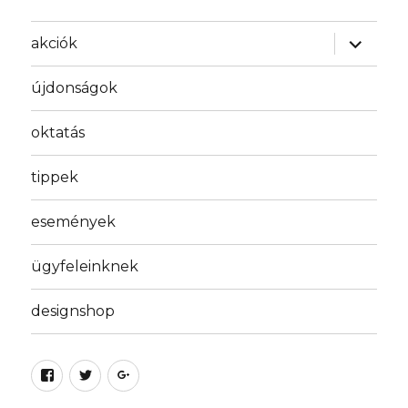
almenü
akciók
szétnyit
újdonságok
oktatás
tippek
események
ügyfeleinknek
designshop
Facebook
Twitter
Google
plus