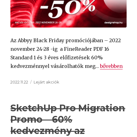
Az Abbyy Black Friday promóciójában – 2022
november 24-28 -ig a FineReader PDF 16
Standard 1 és 3 éves előfizetések 60%
„
Abbyy Black 
kedvezménnyel vásárolhatók meg…
bővebben
Közzétéve
Kategória
2022.11.22
Lejárt akciók
SketchUp Pro Migration
Promo – 60%
kedvezmény az