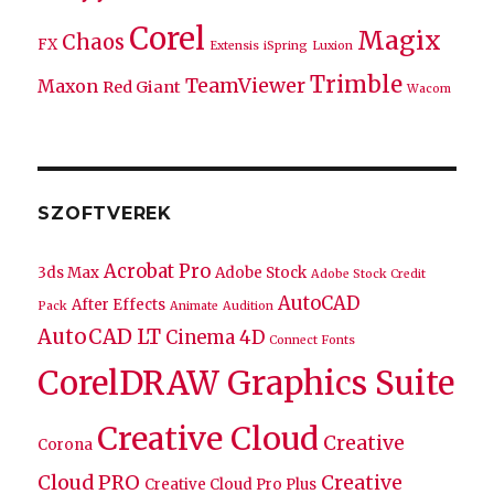
Corel
Magix
Chaos
FX
Extensis
iSpring
Luxion
Trimble
TeamViewer
Maxon
Red Giant
Wacom
SZOFTVEREK
Acrobat Pro
3ds Max
Adobe Stock
Adobe Stock Credit
AutoCAD
After Effects
Pack
Animate
Audition
AutoCAD LT
Cinema 4D
Connect Fonts
CorelDRAW Graphics Suite
Creative Cloud
Creative
Corona
Cloud PRO
Creative
Creative Cloud Pro Plus