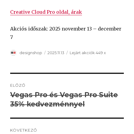
Creative Cloud Pro oldal, árak
Akciós időszak: 2025 november 13 – december
7
Szerző
Közzétéve
Kategória
designshop
2025.11.13
Lejárt akciók
449 x
Bejegyzés
ELŐZŐ
navigáció
Vegas Pro és Vegas Pro Suite
Korábbi
bejegyzés:
35% kedvezménnyel
KÖVETKEZŐ