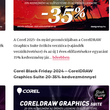
A Corel 2025-ös nyári promóciójában a CorelDRAW
dék
Graphics Suite örökös verzióra (+ajándék
verziókövetésre) és az új 1 éves előfizetésekre egyaránt
riday 2025 – CorelDRAW Graphics Suite 45% kedvezménnyel
„
Nyári CorelDRAW Graphics Suit
„
35% kedvezmény jár…
bővebben
Corel Black Friday 2024 – CorelDRAW
Graphics Suite 20-35% kedvezménnyel