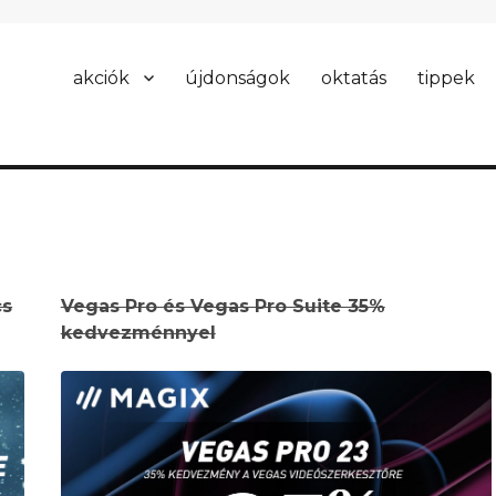
akciók
újdonságok
oktatás
tippek
cs
Vegas Pro és Vegas Pro Suite 35%
kedvezménnyel