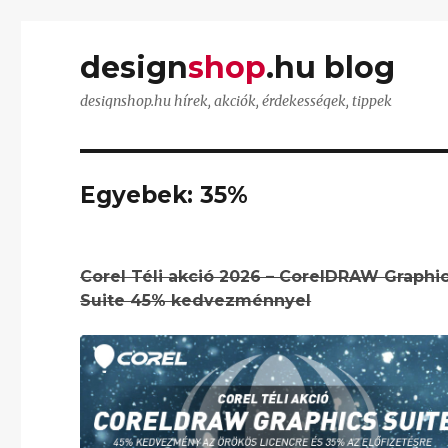
design
shop
.hu blog
designshop.hu hírek, akciók, érdekességek, tippek
Egyebek:
35%
Corel Téli akció 2026 – CorelDRAW Graphi
Suite 45% kedvezménnyel