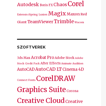
Corel
Autodesk
Chaos
Boris FX
Magix
Maxon
Red
Extensis
iSpring
Luxion
Trimble
TeamViewer
Giant
Wacom
SZOFTVEREK
Acrobat Pro
3ds Max
Adobe Stock
Adobe
After Effects
Stock Credit Pack
Animate
Audition
AutoCAD LT
AutoCAD
Cinema 4D
CorelDRAW
Connect Fonts
Graphics Suite
Corona
Creative Cloud
Creative