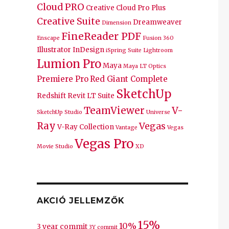
Cloud PRO
Creative Cloud Pro Plus
Creative Suite
Dreamweaver
Dimension
FineReader PDF
Enscape
Fusion 360
Illustrator
InDesign
iSpring Suite
Lightroom
Lumion Pro
Maya
Maya LT
Optics
Premiere Pro
Red Giant Complete
SketchUp
Redshift
Revit LT Suite
TeamViewer
V-
SketchUp Studio
Universe
e akciók 35% kedvezménnyel
„
Ray
Vegas
V-Ray Collection
Vantage
Vegas
Vegas Pro
Movie Studio
XD
AKCIÓ JELLEMZŐK
15%
10%
3 year commit
3Y commit