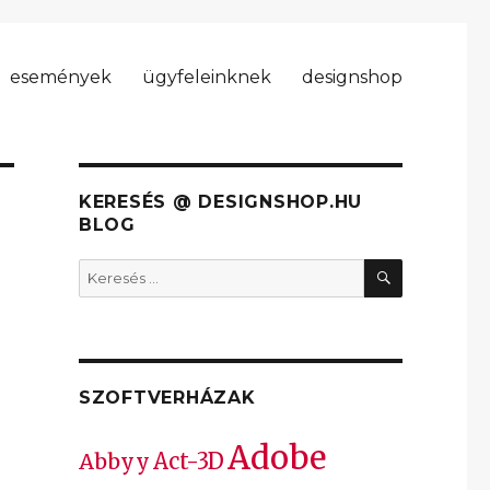
események
ügyfeleinknek
designshop
KERESÉS @ DESIGNSHOP.HU
BLOG
KERESÉS
Keresés
a
következő
kifejezésre:
SZOFTVERHÁZAK
Adobe
Act-3D
Abbyy