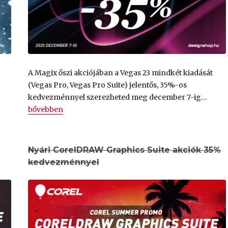
A Magix őszi akciójában a Vegas 23 mindkét kiadását
(Vegas Pro, Vegas Pro Suite) jelentős, 35%-os
kedvezménnyel szerezheted meg december 7-ig…
„
Vegas Pro és Vegas Pro Suite 35% kedvezménnyel
„
bővebben
DRAW Graphics Suite 45% kedvezménnyel
„
Nyári CorelDRAW Graphics Suite akciók 35%
kedvezménnyel