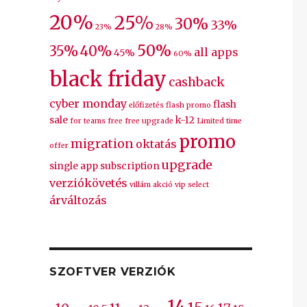
20%
25%
30%
33%
23%
28%
50%
35%
40%
all apps
45%
60%
black friday
cashback
cyber monday
flash
előfizetés
flash promo
sale
k-12
for teams
free
free upgrade
Limited time
promo
migration
oktatás
offer
RAW Graphics Suite 20-35% kedvezménnyel
„
upgrade
single app
subscription
verziókövetés
villám akció
vip select
árváltozás
SZOFTVER VERZIÓK
14