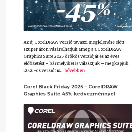
Az új CorelDRAW verzió tavaszi megjelenése előtt
szuper áron vásárolhatjuk ameg a a CorelDRAW
Graphics Suite 2025 örökös verzióját és az éves
előfizetést – bármelyiket is választjuk – megkapjuk
„
Corel Téli akció 2026 – Corel
2026-os verziót is…
bővebben
Corel Black Friday 2025 – CorelDRAW
Graphics Suite 45% kedvezménnyel