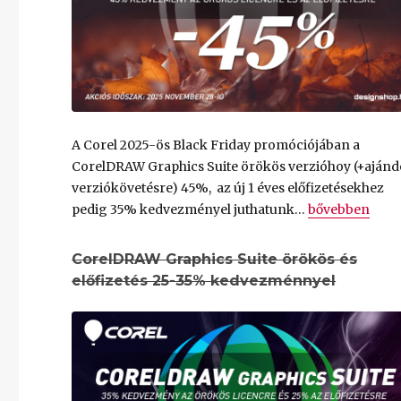
A Corel 2025-ös Black Friday promóciójában a
CorelDRAW Graphics Suite örökös verzióhoy (+aján
verziókövetésre) 45%, az új 1 éves előfizetésekhez
„
Corel Black F
pedig 35% kedvezményel juthatunk…
bővebben
CorelDRAW Graphics Suite örökös és
előfizetés 25-35% kedvezménnyel