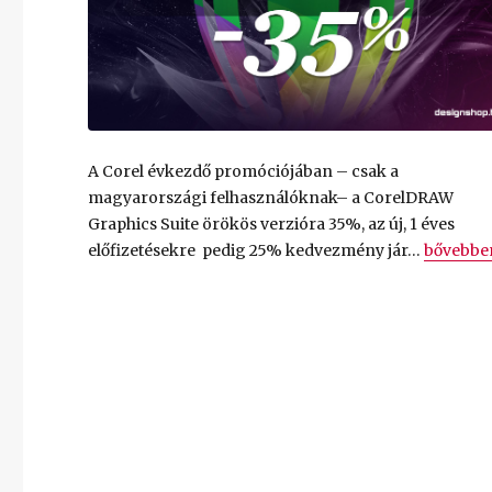
A Corel évkezdő promóciójában – csak a
magyarországi felhasználóknak– a CorelDRAW
Graphics Suite örökös verzióra 35%, az új, 1 éves
„
CorelDR
előfizetésekre pedig 25% kedvezmény jár…
bővebbe