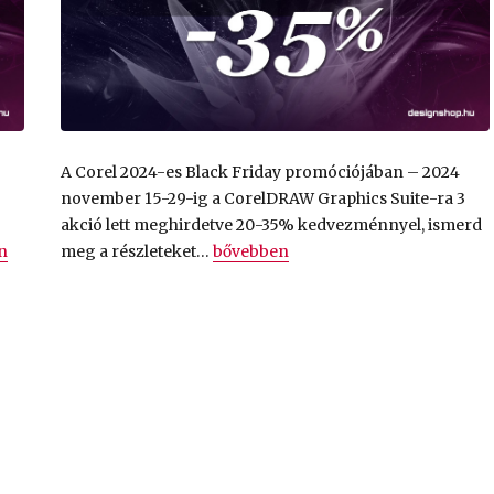
A Corel 2024-es Black Friday promóciójában – 2024
november 15-29-ig a CorelDRAW Graphics Suite-ra 3
akció lett meghirdetve 20-35% kedvezménnyel, ismerd
AW Graphics Suite örökös és előfizetés 25-35% kedvezménnyel
„
Corel Black Friday 2024 – CorelD
„
n
meg a részleteket…
bővebben