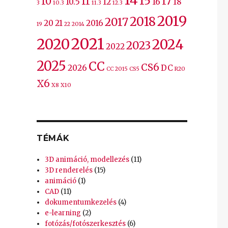
15
10
11
17
10.5
12
16
18
3
10.3
11.3
12.3
2019
2018
2017
20
21
2016
19
22
2014
2021
2020
2024
2023
2022
2025
CC
CS6
2026
DC
CC 2015
CS5
R20
X6
X8
X10
TÉMÁK
3D animáció, modellezés
(11)
3D renderelés
(15)
animáció
(1)
CAD
(11)
dokumentumkezelés
(4)
e-learning
(2)
fotózás/fotószerkesztés
(6)