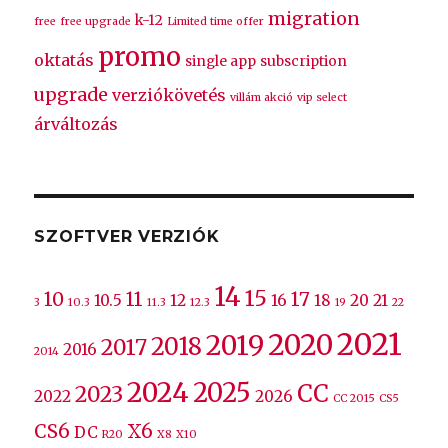
migration
k-12
free
free upgrade
Limited time offer
promo
oktatás
single app
subscription
upgrade
verziókövetés
villám akció
vip select
árváltozás
SZOFTVER VERZIÓK
14
15
10
11
17
10.5
12
16
18
20
21
3
10.3
11.3
12.3
19
22
2021
2020
2019
2018
2017
2016
2014
2024
2025
CC
2023
2022
2026
CC 2015
CS5
CS6
X6
DC
R20
X8
X10