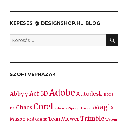
KERESÉS @ DESIGNSHOP.HU BLOG
KER
Keresés
a
következő
kifejezésre:
SZOFTVERHÁZAK
Adobe
Act-3D
Abbyy
Autodesk
Boris
Corel
Magix
Chaos
FX
Extensis
iSpring
Luxion
Trimble
TeamViewer
Maxon
Red Giant
Wacom