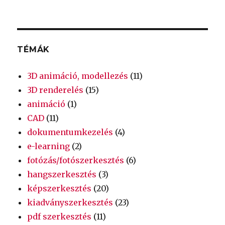
TÉMÁK
3D animáció, modellezés
(11)
3D renderelés
(15)
animáció
(1)
CAD
(11)
dokumentumkezelés
(4)
e-learning
(2)
fotózás/fotószerkesztés
(6)
hangszerkesztés
(3)
képszerkesztés
(20)
kiadványszerkesztés
(23)
pdf szerkesztés
(11)