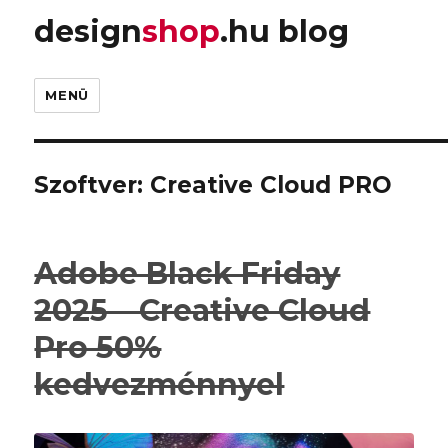
design
shop
.hu blog
MENÜ
Szoftver:
Creative Cloud PRO
Adobe Black Friday
2025 – Creative Cloud
Pro 50%
kedvezménnyel