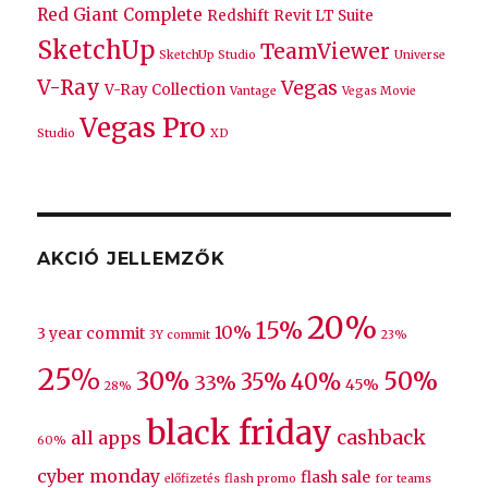
Red Giant Complete
Redshift
Revit LT Suite
SketchUp
TeamViewer
SketchUp Studio
Universe
V-Ray
Vegas
V-Ray Collection
Vantage
Vegas Movie
Vegas Pro
Studio
XD
AKCIÓ JELLEMZŐK
20%
15%
10%
3 year commit
3Y commit
23%
25%
30%
50%
35%
40%
33%
45%
28%
black friday
cashback
all apps
60%
cyber monday
flash sale
előfizetés
flash promo
for teams