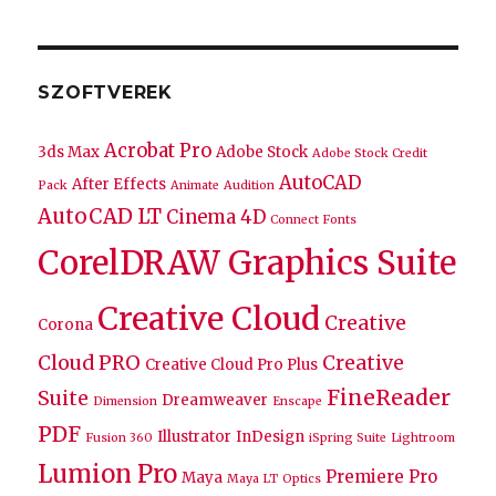
SZOFTVEREK
Acrobat Pro
3ds Max
Adobe Stock
Adobe Stock Credit
AutoCAD
After Effects
Pack
Animate
Audition
AutoCAD LT
Cinema 4D
Connect Fonts
CorelDRAW Graphics Suite
Creative Cloud
Creative
Corona
Cloud PRO
Creative
Creative Cloud Pro Plus
FineReader
Suite
Dreamweaver
Dimension
Enscape
PDF
Illustrator
InDesign
Fusion 360
iSpring Suite
Lightroom
Lumion Pro
Premiere Pro
Maya
Maya LT
Optics