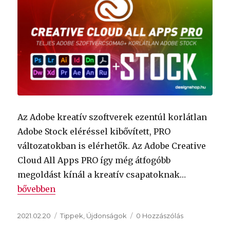
Az Adobe kreatív szoftverek ezentúl korlátlan
Adobe Stock eléréssel kibővített, PRO
változatokban is elérhetők. Az Adobe Creative
Cloud All Apps PRO így még átfogóbb
megoldást kínál a kreatív csapatoknak…
„Creative Cloud All Apps PRO, korlátlan Adobe Stoc
bővebben
Közzétéve
Kategória
2021.02.20
Tippek
,
Újdonságok
0 Hozzászólás