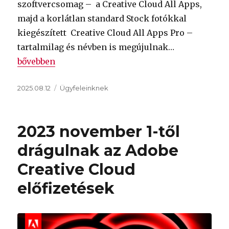
szoftvercsomag – a Creative Cloud All Apps,
majd a korlátlan standard Stock fotókkal
kiegészített Creative Cloud All Apps Pro –
tartalmilag és névben is megújulnak…
„Átalakulnak és drágulnak az Üzleti Adobe Creati
bővebben
Közzétéve
Kategória
2025.08.12
Ügyfeleinknek
2023 november 1-től
drágulnak az Adobe
Creative Cloud
előfizetések