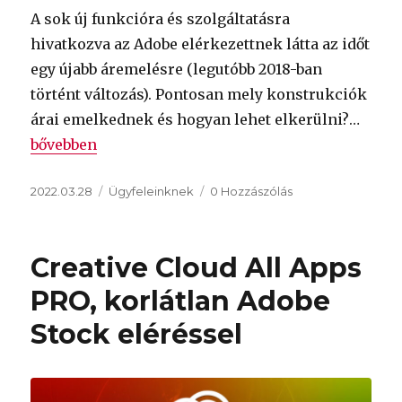
A sok új funkcióra és szolgáltatásra
hivatkozva az Adobe elérkezettnek látta az időt
egy újabb áremelésre (legutóbb 2018-ban
történt változás). Pontosan mely konstrukciók
árai emelkednek és hogyan lehet elkerülni?…
„2022 május 3-tól drágulnak az Adobe Creative Clou
bővebben
Közzétéve
Kategória
2022.03.28
Ügyfeleinknek
0 Hozzászólás
Creative Cloud All Apps
PRO, korlátlan Adobe
Stock eléréssel