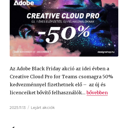
Az Adobe Black Friday akció az idei évben a
Creative Cloud Pro for Teams csomagra 50%
kedvezménnyel fizethetnek elő – az új és
„
Adobe Black Fri
licenceiket bővítő felhasználók…
bővebben
Közzétéve
Kategória
2025.11.13
Lejárt akciók