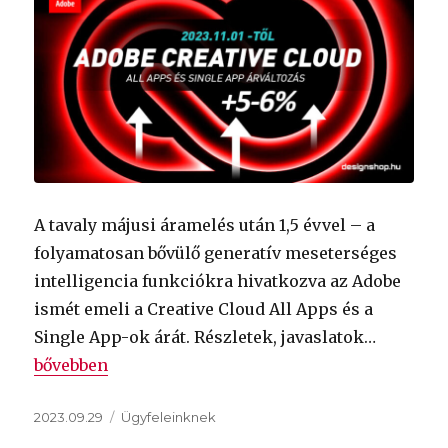
A tavaly májusi áramelés után 1,5 évvel – a
folyamatosan bővülő generatív meseterséges
intelligencia funkciókra hivatkozva az Adobe
ismét emeli a Creative Cloud All Apps és a
Single App-ok árát. Részletek, javaslatok…
„2023 november 1-től drágulnak az Adobe Creative C
bővebben
Közzétéve
Kategória
2023.09.29
Ügyfeleinknek