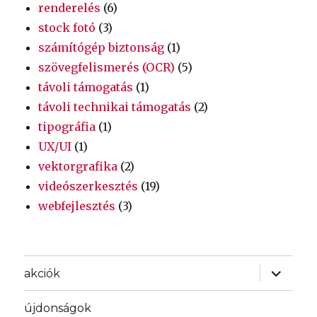
renderelés
(6)
stock fotó
(3)
számítógép biztonság
(1)
szövegfelismerés (OCR)
(5)
távoli támogatás
(1)
távoli technikai támogatás
(2)
tipográfia
(1)
UX/UI
(1)
vektorgrafika
(2)
videószerkesztés
(19)
webfejlesztés
(3)
almenü
akciók
szétnyit
újdonságok