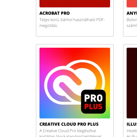
ACROBAT PRO
ANY
Teljes körű, bárhol használható PDF-
Bizto
megoldás.
számí
CREATIVE CLOUD PRO PLUS
ILL
A Creative Cloud Pro kiegészítve
Vezet
korlátlan Stock standard letöltéssel
és il