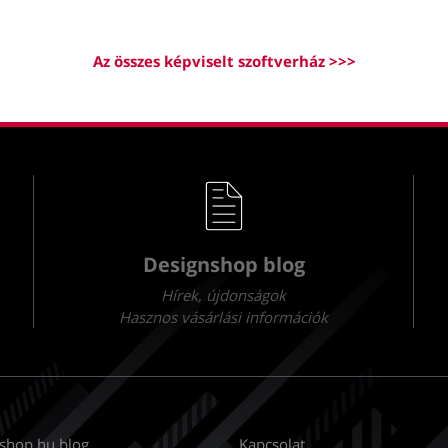
Az összes képviselt szoftverház >>>
Designshop blog
Hírek, újdonságok
Hasznos vásárlási információk
shop.hu blog
Kapcsolat