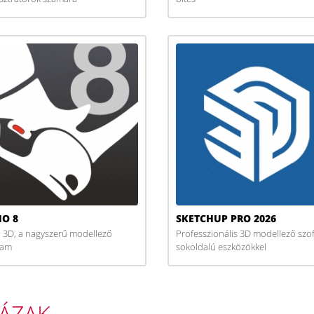
NO 8
SKETCHUP PRO 2026
 3D, a nagyszerű modellező
Professzionális 3D modellező szof
ram
sokoldalú eszközökkel
HÁZAK