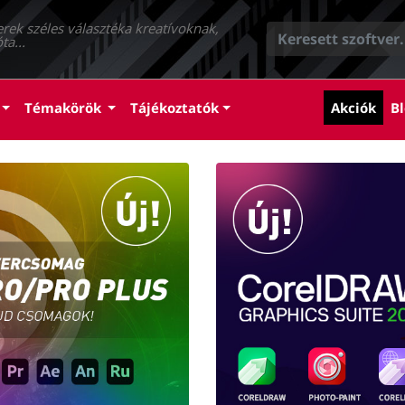
erek széles választéka kreatívoknak,
ta...
(cur
Témakörök
Tájékoztatók
Akciók
Bl