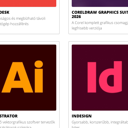
DESK
CORELDRAW GRAPHICS SUI
2026
nságos és megbízható távoli
A Corel komplett grafikus csomag
tógép hozzáférés
legfrisebb verziója
USTRATOR
INDESIGN
ő vektorgrafikus szoftver tervezők
Gyorsabb, korszerűbb, integrálta
lusztrátorok számára
bites