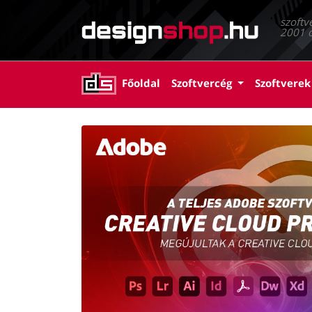
szoftv
2001 ó
(current)
Főoldal
Szoftvercég
Szoftverek