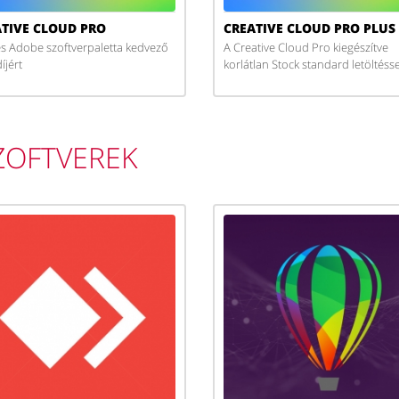
TIVE CLOUD PRO
CREATIVE CLOUD PRO PLUS
jes Adobe szoftverpaletta kedvező
A Creative Cloud Pro kiegészítve
íjért
korlátlan Stock standard letöltésse
ZOFTVEREK