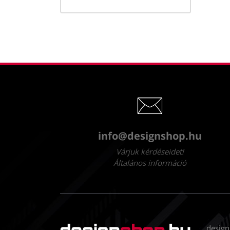
info@designshop.hu
Várjuk kérdéseidet!
Általános információ
design