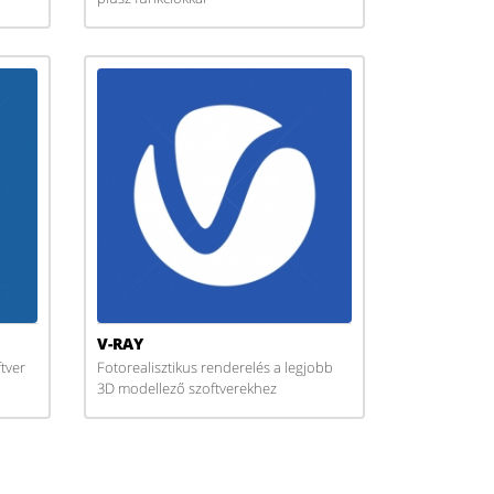
V-RAY
tver
Fotorealisztikus renderelés a legjobb
3D modellező szoftverekhez