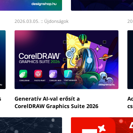
2026.03.05. ::
Újdonságok
20
s
Generatív AI-val erősít a
Ad
CorelDRAW Graphics Suite 2026
c