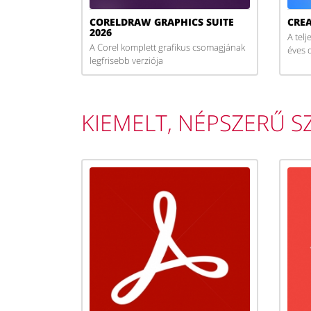
CORELDRAW GRAPHICS SUITE
CREA
2026
A tel
A Corel komplett grafikus csomagjának
éves d
legfrisebb verziója
KIEMELT, NÉPSZERŰ S