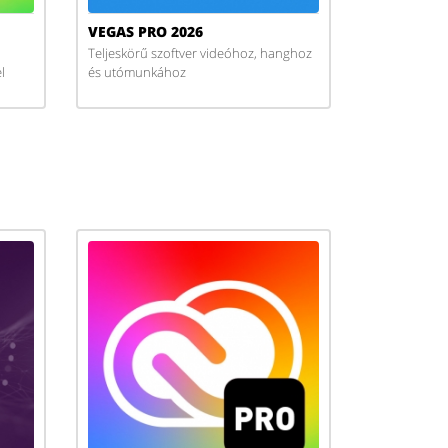
VEGAS PRO 2026
Teljeskörű szoftver videóhoz, hanghoz
l
és utómunkához