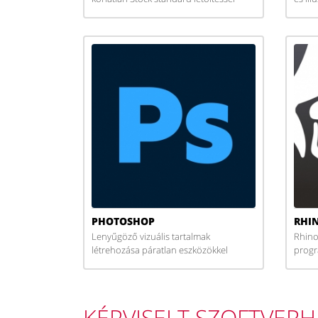
PHOTOSHOP
RHI
Lenyűgöző vizuális tartalmak
Rhino
létrehozása páratlan eszközökkel
prog
KÉPVISELT SZOFTVER