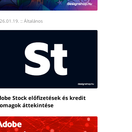
26.01.19. ::
Általános
obe Stock előfizetések és kredit
somagok áttekintése