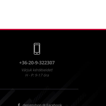
+36-20-9-322307
Várjuk kérdéseidet!
H - P: 9-17 óra
designshop @ Facebook