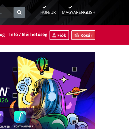
HUF
EUR
MAGYAR
ENGLISH
rent)
(current)
(current)
og
Infó / Elérhetőség
Fiók
Kosár