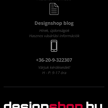
Designshop blog
Hírek, újdonságok
Hasznos vásárlási információk
+36-20-9-322307
Várjuk kérdéseidet!
H - P: 9-17 óra