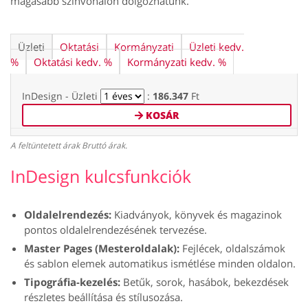
magasabb színvonalon dolgozhatunk.
Üzleti
Oktatási
Kormányzati
Üzleti kedv.
%
Oktatási kedv. %
Kormányzati kedv. %
InDesign - Üzleti
:
186.347
Ft
KOSÁR
A feltüntetett árak Bruttó árak.
InDesign kulcsfunkciók
Oldalelrendezés:
Kiadványok, könyvek és magazinok
pontos oldalelrendezésének tervezése.
Master Pages (Mesteroldalak):
Fejlécek, oldalszámok
és sablon elemek automatikus ismétlése minden oldalon.
Tipográfia-kezelés:
Betűk, sorok, hasábok, bekezdések
részletes beállítása és stílusozása.