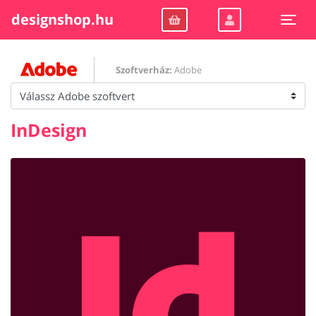
designshop.hu
Togg
Szoftverház:
Adobe
InDesign