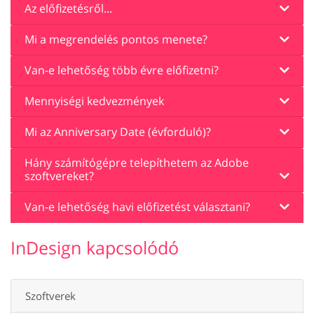
Az előfizetésről...
Mi a megrendelés pontos menete?
Van-e lehetőség több évre előfizetni?
Mennyiségi kedvezmények
Mi az Anniversary Date (évforduló)?
Hány számítógépre telepíthetem az Adobe
szoftvereket?
Van-e lehetőség havi előfizetést választani?
InDesign kapcsolódó
Szoftverek