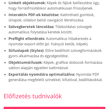
Linkelt objektumok:
Képek és fájlok beillesztése úgy,
hogy forrásfrissítéskor automatikusan frissüljenek.
Interaktív PDF-ek készítése:
Kattintható gombok,
űrlapok, oldalon belüli navigáció létrehozása.
Szövegkeretek láncolása:
Többoldalas szövegek
automatikus folytatása keretek között.
Preflight ellenőrzés:
Automatikus hibakeresés a
nyomdai export előtt (pl. hiányzó betűk, képek).
Stíluslapok (Styles):
Előre beállított szövegformázások
gyors alkalmazása és egységesítése.
Objektumstílusok:
Képek, grafikai dobozok formázása
sablon alapján egyetlen kattintással.
Exportálás nyomdára optimalizálva:
Nyomdai PDF
generálása megfelelő színekkel, kifutóval, beállításokkal.
Előfizetés tudnivalók