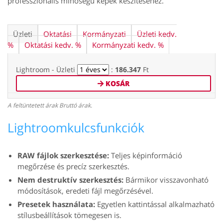
professzionális minőségű képek készítéséhez.
Üzleti
Oktatási
Kormányzati
Üzleti kedv.
%
Oktatási kedv. %
Kormányzati kedv. %
Lightroom - Üzleti
:
186.347
Ft
KOSÁR
A feltüntetett árak Bruttó árak.
Lightroomkulcsfunkciók
RAW fájlok szerkesztése:
Teljes képinformáció
megőrzése és precíz szerkesztés.
Nem destruktív szerkesztés:
Bármikor visszavonható
módosítások, eredeti fájl megőrzésével.
Presetek használata:
Egyetlen kattintással alkalmazható
stílusbeállítások tömegesen is.