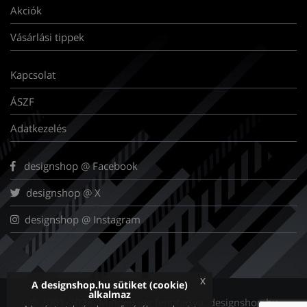
Akciók
Vásárlási tippek
Kapcsolat
ÁSZF
Adatkezelés
designshop @ Facebook
designshop @ X
designshop @ Instagram
x
A designshop.hu sütiket (cookie)
alkalmaz
© 2001-2026. Minden jog fenntartva, designshop.hu