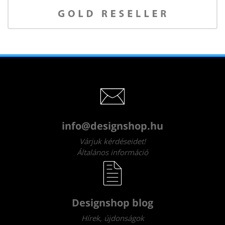
info@designshop.hu
Várjuk kérdéseidet!
Általános információ
Designshop blog
Hírek, újdonságok