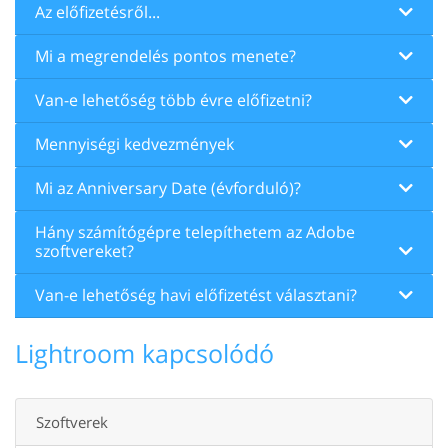
Az előfizetésről...
Mi a megrendelés pontos menete?
Van-e lehetőség több évre előfizetni?
Mennyiségi kedvezmények
Mi az Anniversary Date (évforduló)?
Hány számítógépre telepíthetem az Adobe
szoftvereket?
Van-e lehetőség havi előfizetést választani?
Lightroom kapcsolódó
Szoftverek