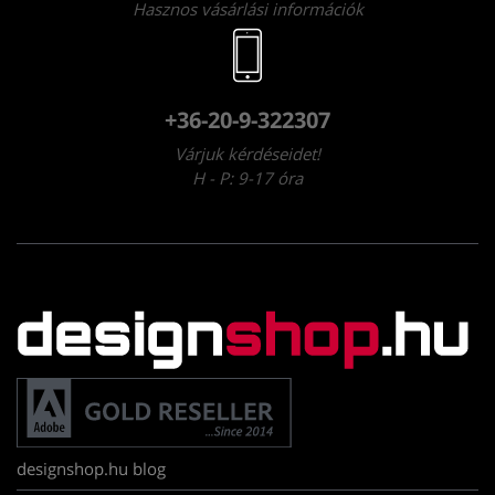
Hasznos vásárlási információk
+36-20-9-322307
Várjuk kérdéseidet!
H - P: 9-17 óra
designshop.hu blog