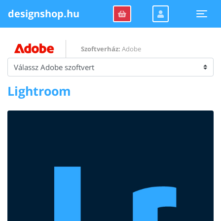
designshop.hu
Togg
Szoftverház:
Adobe
Lightroom