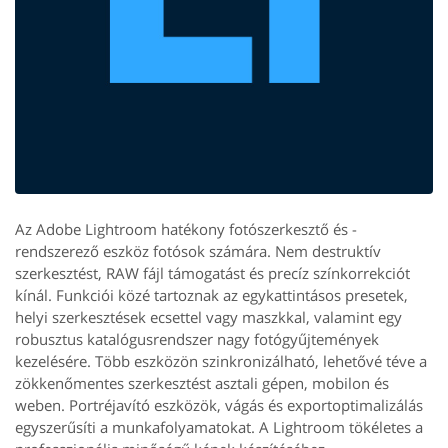
Az Adobe Lightroom hatékony fotószerkesztő és -
rendszerező eszköz fotósok számára. Nem destruktív
szerkesztést, RAW fájl támogatást és precíz színkorrekciót
kínál. Funkciói közé tartoznak az egykattintásos presetek,
helyi szerkesztések ecsettel vagy maszkkal, valamint egy
robusztus katalógusrendszer nagy fotógyűjtemények
kezelésére. Több eszközön szinkronizálható, lehetővé téve a
zökkenőmentes szerkesztést asztali gépen, mobilon és
weben. Portréjavító eszközök, vágás és exportoptimalizálás
egyszerűsíti a munkafolyamatokat. A Lightroom tökéletes a