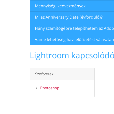
Mennyiségi kedvezmények
Mi az Anniversary Date (évforduló)?
Hány számítógépre telepíthetem az Adob
Van-e lehetőség havi előfizetést választan
Lightroom kapcsolód
Szoftverek
Photoshop