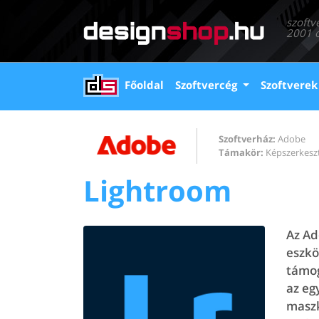
szoftv
2001 ó
(current)
Főoldal
Szoftvercég
Szoftverek
Szoftverház:
Adobe
Támakör:
Képszerkesz
Lightroom
Az Ad
eszkö
támog
az eg
maszk