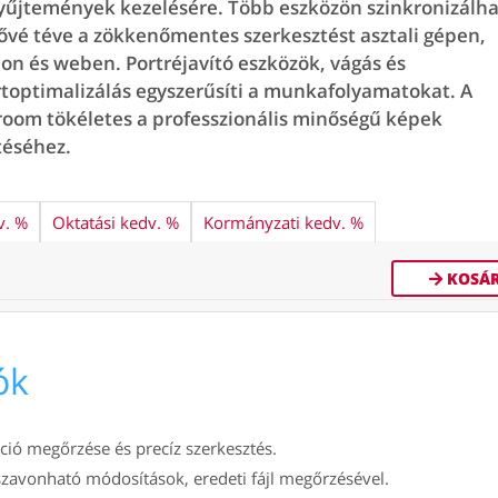
yűjtemények kezelésére. Több eszközön szinkronizálha
ővé téve a zökkenőmentes szerkesztést asztali gépen,
on és weben. Portréjavító eszközök, vágás és
toptimalizálás egyszerűsíti a munkafolyamatokat. A
room tökéletes a professzionális minőségű képek
téséhez.
v. %
Oktatási kedv. %
Kormányzati kedv. %
KOSÁ
ók
ció megőrzése és precíz szerkesztés.
zavonható módosítások, eredeti fájl megőrzésével.