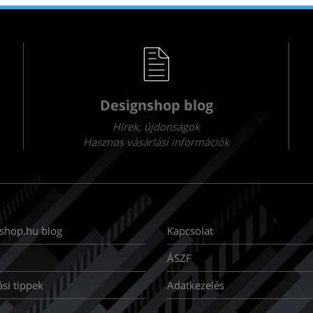
Designshop blog
Hírek, újdonságok
Hasznos vásárlási információk
shop.hu blog
Kapcsolat
ÁSZF
ási tippek
Adatkezelés