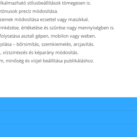
alkalmazható stílusbeállítások tömegesen is.
 tónusok precíz módosítása.
einek módosítása ecsettel vagy maszkkal.
ímkézése, értékelése és szűrése nagy mennyiségben is.
folytatása asztali gépen, mobilon vagy weben.
ása – bőrsimítás, szemkiemelés, arcjavítás.
 vízszintezés és képarány módosítás.
 minőség és vízjel beállítása publikáláshoz.