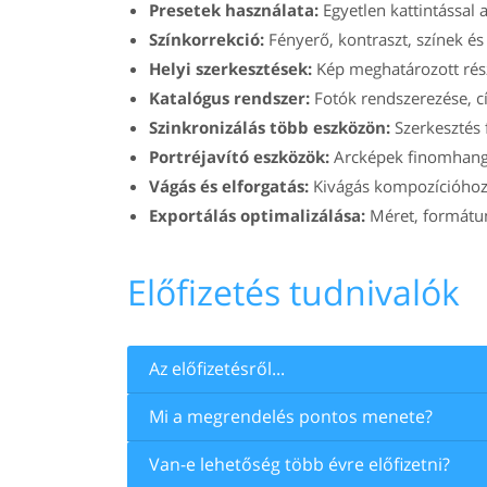
Presetek használata:
Egyetlen kattintással 
Színkorrekció:
Fényerő, kontraszt, színek és
Helyi szerkesztések:
Kép meghatározott rész
Katalógus rendszer:
Fotók rendszerezése, c
Szinkronizálás több eszközön:
Szerkesztés 
Portréjavító eszközök:
Arcképek finomhangol
Vágás és elforgatás:
Kivágás kompozícióhoz,
Exportálás optimalizálása:
Méret, formátum,
Előfizetés tudnivalók
Az előfizetésről...
Mi a megrendelés pontos menete?
Van-e lehetőség több évre előfizetni?