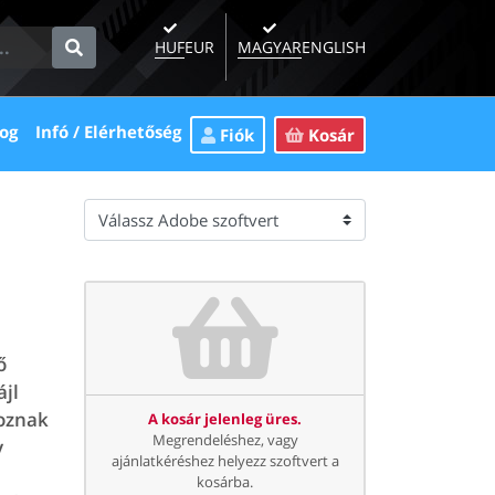
HUF
EUR
MAGYAR
ENGLISH
rent)
(current)
(current)
og
Infó / Elérhetőség
Fiók
Kosár
ő
ájl
toznak
A kosár jelenleg üres.
Megrendeléshez, vagy
y
ajánlatkéréshez helyezz szoftvert a
kosárba.