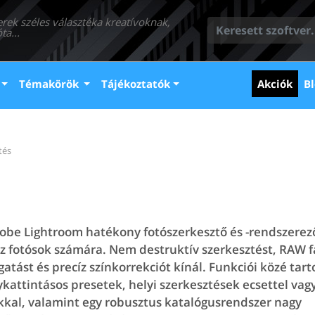
erek széles választéka kreatívoknak,
ta...
(cur
Témakörök
Tájékoztatók
Akciók
Bl
tés
obe Lightroom hatékony fotószerkesztő és -rendszerez
z fotósok számára. Nem destruktív szerkesztést, RAW f
atást és precíz színkorrekciót kínál. Funkciói közé tar
ykattintásos presetek, helyi szerkesztések ecsettel vag
kal, valamint egy robusztus katalógusrendszer nagy