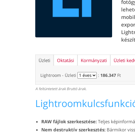
fotóg
lehet
mobil
expor
Light
készí
Üzleti
Oktatási
Kormányzati
Üzleti ked
Lightroom - Üzleti
:
186.347
Ft
A feltüntetett árak Bruttó árak.
Lightroomkulcsfunkci
RAW fájlok szerkesztése:
Teljes képinformá
Nem destruktív szerkesztés:
Bármikor viss