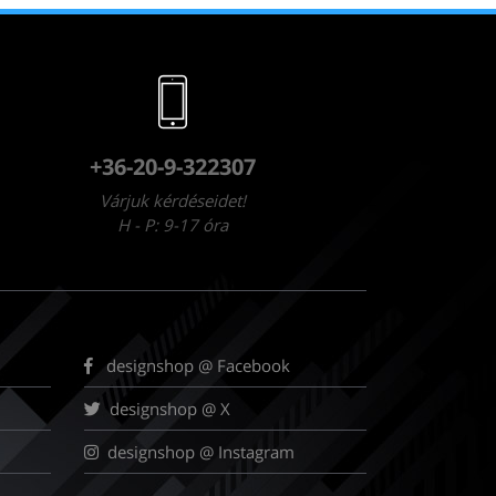
+36-20-9-322307
Várjuk kérdéseidet!
H - P: 9-17 óra
designshop @ Facebook
designshop @ X
designshop @ Instagram