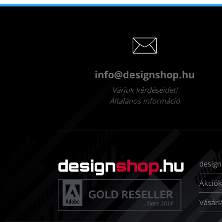
info@designshop.hu
Várjuk kérdéseidet!
Általános információ
design
Akciók
Vásárl