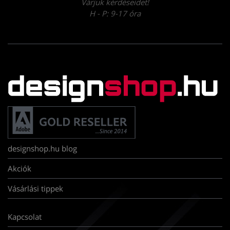
Várjuk kérdéseidet!
H - P: 9-17 óra
designshop.hu blog
Akciók
Vásárlási tippek
Kapcsolat