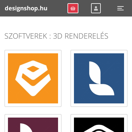
designshop.hu
Togg
SZOFTVEREK : 3D RENDERELÉS