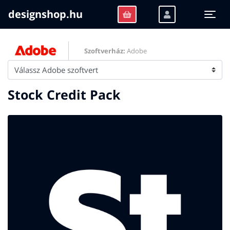
designshop.hu
Togg
Szoftverház:
Adobe
Stock Credit Pack