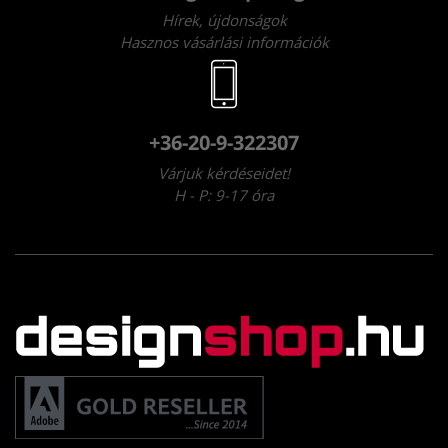
Hírek, újdonságok
Hasznos vásárlási információk
+36-20-9-322307
Várjuk kérdéseidet!
H - P: 9-17 óra