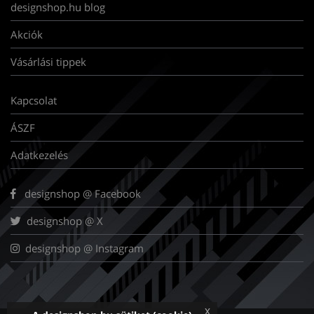
designshop.hu blog
Akciók
Vásárlási tippek
Kapcsolat
ÁSZF
Adatkezelés
designshop @ Facebook
designshop @ X
designshop @ Instagram
x