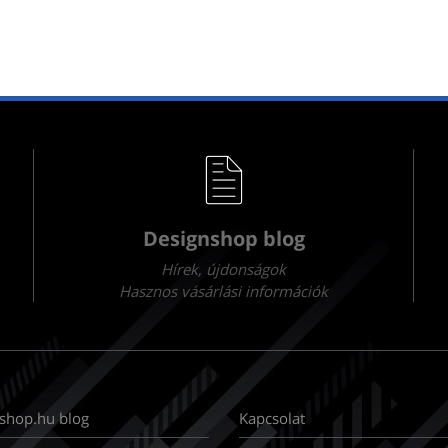
Designshop blog
Hírek, újdonságok
Hasznos vásárlási információk
shop.hu blog
Kapcsolat