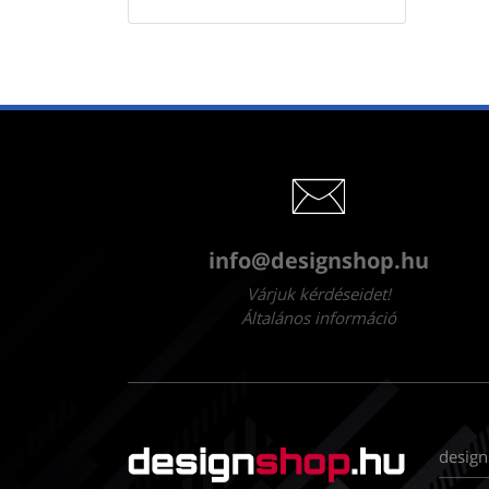
info@designshop.hu
Várjuk kérdéseidet!
Általános információ
design