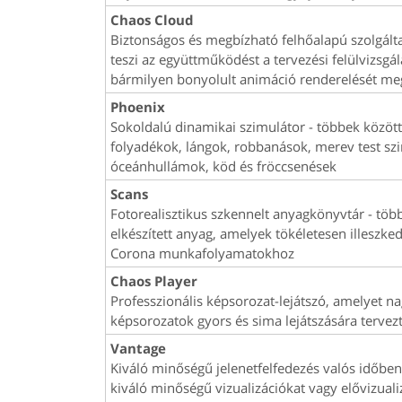
Chaos Cloud
Biztonságos és megbízható felhőalapú szolgálta
teszi az együttműködést a tervezési felülvizsgá
bármilyen bonyolult animáció renderelését me
Phoenix
Sokoldalú dinamikai szimulátor - többek között 
folyadékok, lángok, robbanások, merev test sz
óceánhullámok, köd és fröccsenések
Scans
Fotorealisztikus szkennelt anyagkönyvtár - töb
elkészített anyag, amelyek tökéletesen illeszke
Corona munkafolyamatokhoz
Chaos Player
Professzionális képsorozat-lejátszó, amelyet n
képsorozatok gyors és sima lejátszására tervez
Vantage
Kiváló minőségű jelenetfelfedezés valós időben
kiváló minőségű vizualizációkat vagy elővizuali