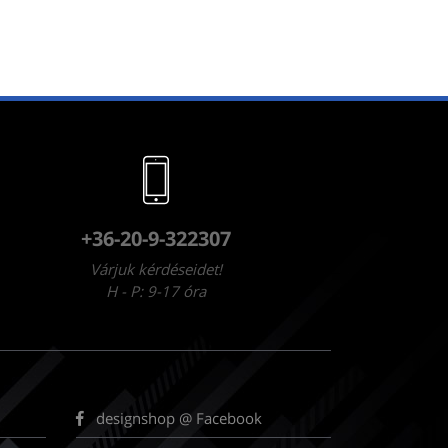
+36-20-9-322307
Várjuk kérdéseidet!
H - P: 9-17 óra
designshop @ Facebook