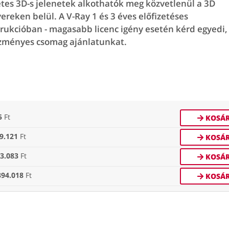
etes 3D-s jelenetek alkothatók meg közvetlenül a 3D
vereken belül. A V-Ray 1 és 3 éves előfizetéses
rukcióban - magasabb licenc igény esetén kérd egyedi,
ményes csomag ajánlatunkat.
5
Ft
KOSÁ
9.121
Ft
KOSÁ
3.083
Ft
KOSÁ
394.018
Ft
KOSÁ