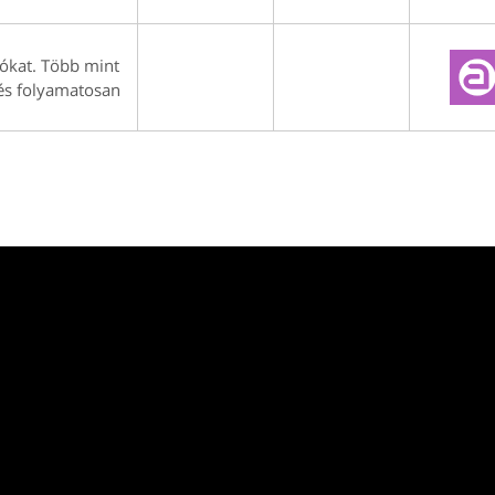
ókat. Több mint
és folyamatosan