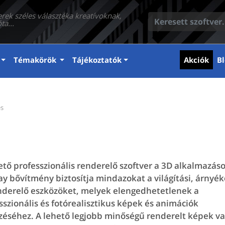
erek széles választéka kreatívoknak,
ta...
(cur
Témakörök
Tájékoztatók
Akciók
Bl
és
ető professzionális renderelő szoftver a 3D alkalmazás
ay bővítmény biztosítja mindazokat a világítási, árnyék
nderelő eszközöket, melyek elengedhetetlenek a
sszionális és fotórealisztikus képek és animációk
zéséhez. A lehető legjobb minőségű renderelt képek v