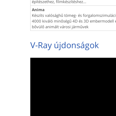
építészethez, filmkészítéshez...
Anima
Készíts valósághű tömeg- és forgalomszimuláci
4000 kiváló minőségű 4D és 3D embermodell 
bővülő animált városi járművek
V-Ray újdonságok