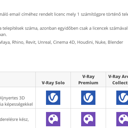
náló email címéhez rendelt licenc mely 1 számítógpre történő tel
a a telepítések száma, azonban egyidőben csak a licencek számával
ban.
Maya, Rhino, Revit, Unreal, Cinema 4D, Houdini, Nuke, Blender
V-Ray
V-Ray Ar
V-Ray Solo
Premium
Collect
Díjnyertes 3D
cia képességekkel
derelésre kész,