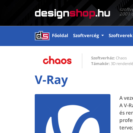
szoftv
2001 ó
(current)
Főoldal
Szoftvercég
Szoftverek
Szoftverház:
Chaos
Támakör:
3D renderel
V-Ray
A vez
A V-R
és re
profe
terve