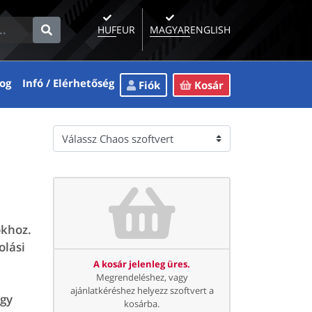
HUF
EUR
MAGYAR
ENGLISH
rent)
(current)
(current)
og
Infó / Elérhetőség
Fiók
Kosár
okhoz.
olási
A kosár jelenleg üres.
Megrendeléshez, vagy
ajánlatkéréshez helyezz szoftvert a
agy
kosárba.