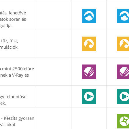
tás, lehetővé
latok során és
goldja.
tűz, füst,
imulációk,
b mint 2500 előre
dnek a V-Ray és
agy felbontású
tek.
 - Készíts gyorsan
zációkat